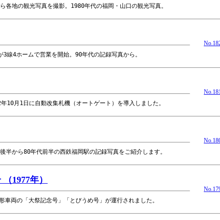
ら各地の観光写真を撮影。1980年代の福岡・山口の観光写真。
No.18
が3線4ホームで営業を開始。90年代の記録写真から。
No.18
2年10月1日に自動改集札機（オートゲート）を導入しました。
No.18
代後半から80年代前半の西鉄福岡駅の記録写真をご紹介します。
（1977年）
No.17
000形車両の「大祭記念号」「とびうめ号」が運行されました。