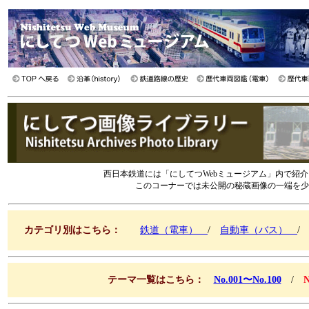
西日本鉄道には「にしてつWebミュージアム」内で紹
このコーナーでは未公開の秘蔵画像の一端を少しずつ
カテゴリ別はこちら：
鉄道（電車）
/
自動車（バス）
テーマ一覧はこちら：
No.001〜No.100
/
N