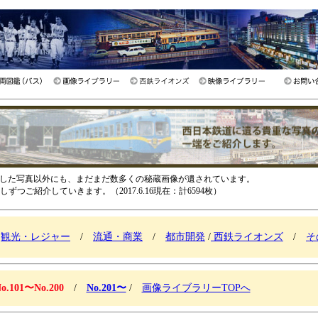
介した写真以外にも、まだまだ数多くの秘蔵画像が遺されています。
ご紹介していきます。（2017.6.16現在：計6594枚）
/
観光・レジャー
/
流通・商業
/
都市開発
/
西鉄ライオンズ
/
そ
o.101〜No.200
/
No.201〜
/
画像ライブラリーTOPへ