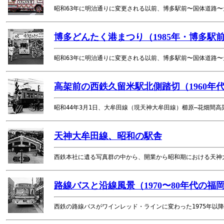
昭和63年に明治通りに変更される以前、博多駅前〜国体道路
博多どんたく港まつり（1985年・博多駅
昭和63年に明治通りに変更される以前、博多駅前〜国体道路
高架前の西鉄久留米駅北側踏切（1960年
昭和44年3月1日、大牟田線（現天神大牟田線）櫛原—花畑間
天神大牟田線、昭和の駅舎
西鉄本社に遺る写真群の中から、開業から昭和期における天神
路線バスと沿線風景（1970〜80年代の福
西鉄の路線バスがワインレッド・ラインに変わった1975年以