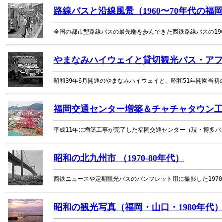
路線バスと沿線風景（1960〜70年代の福
全国の都市型路線バスの最先端を歩んできた西鉄路線バスの19
やまなみハイウェイと貸切観光バス・アフリ
昭和39年6月開通のやまなみハイウェイと、昭和51年開園当
福岡交通センター増築＆チャチャタウン工事風
平成11年に増築工事が完了した福岡交通センター（現・博多バ
昭和の北九州市 （1970-80年代）
西鉄ニュースや定期観光バスのパンフレット用に撮影した197
昭和の観光写真（福岡・山口・1980年代