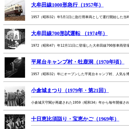
大牟田線1000形急行（1957年）
1957（昭和32）年5月1日に急行用車両として運行開始した当
大牟田線700形試運転 （1974年）
1972（昭和47）年12月11日に登場した大牟田線700形車
平尾台キャンプ村・牡鹿洞（1970年頃）
1957（昭和32）年にオープンした平尾台キャンプ村、人気
小倉城まつり（1979年・第21回）
小倉城天守閣が再建された1959（昭和34）年から毎年開催さ
十日恵比須詣り・宝恵かご（1969年）