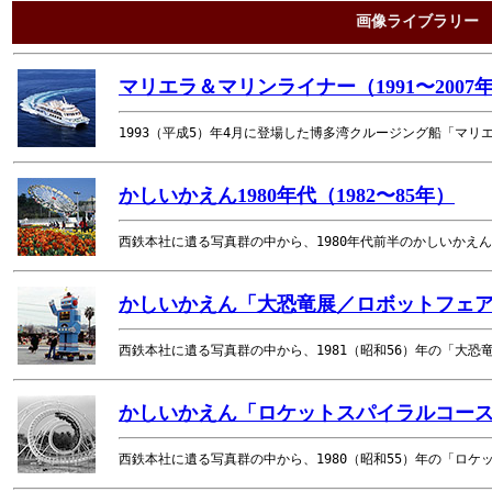
画像ライブラリー No
マリエラ＆マリンライナー（1991〜2007
1993（平成5）年4月に登場した博多湾クルージング船「マ
かしいかえん1980年代（1982〜85年）
西鉄本社に遺る写真群の中から、1980年代前半のかしいかえ
かしいかえん「大恐竜展／ロボットフェア」
西鉄本社に遺る写真群の中から、1981（昭和56）年の「大恐
かしいかえん「ロケットスパイラルコースタ
西鉄本社に遺る写真群の中から、1980（昭和55）年の「ロ