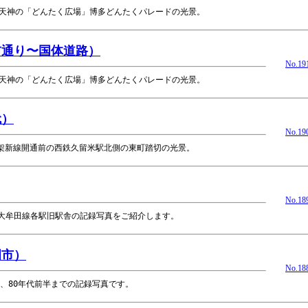
〜天神の「どんたく広場」博多どんたくパレードの光景。
前通り〜国体道路）
No.19
〜天神の「どんたく広場」博多どんたくパレードの光景。
代）
No.19
高架新線開通前の西鉄久留米駅北側の東町踏切の光景。
No.18
大牟田線各駅旧駅舎の記録写真をご紹介します。
岡市）
No.18
降、80年代前半までの記録写真です。