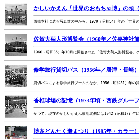
かしいかえん「世界のおもちゃ博」の頃（19
西鉄本社に遺る写真群の中から、1979（昭和54）年の「世
佐賀大菊人形博覧会（1960年／佐嘉神社
1960（昭和35）年10月に開催された「佐賀大菊人形博覧会
修学旅行貸切バス（1956年／唐津・長崎
貸切バスによる修学旅行ブームのなか、1956（昭和31）年
香椎球場の記憶（1973年頃・西鉄グルー
かつて、現在のかしいかえん敷地北側には1942（昭和17）
博多どんたく港まつり（1985年・カラー