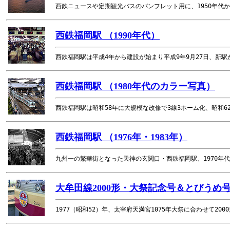
西鉄ニュースや定期観光バスのパンフレット用に、1950年代か
西鉄福岡駅 （1990年代）
西鉄福岡駅は平成4年から建設が始まり平成9年9月27日、新駅
西鉄福岡駅 （1980年代のカラー写真）
西鉄福岡駅は昭和58年に大規模な改修で3線3ホーム化、昭和6
西鉄福岡駅 （1976年・1983年）
九州一の繁華街となった天神の玄関口・西鉄福岡駅、1970年
大牟田線2000形・大祭記念号＆とびうめ号 
1977（昭和52）年、太宰府天満宮1075年大祭に合わせて2