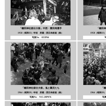
「櫛田神社節分大祭」中西・豊田両選手
「櫛田神
1958（昭和33）年頃 所蔵：西日本鉄道（株）
1958（昭和3
写真No. 035P04
写
「櫛田神社節分大祭」鬼と園児たち
「櫛
1964（昭和39）年頃 所蔵：西日本鉄道（株）
1964（昭和3
写真No. N15-28P076
写真