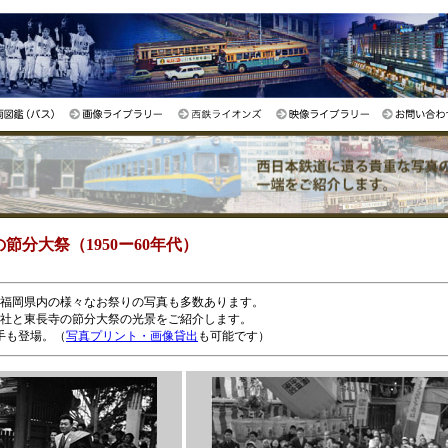
節分大祭（1950ー60年代）
福岡県内の様々なお祭りの写真も多数あります。
神社と東長寺の節分大祭の光景をご紹介します。
手も登場。（
写真プリント・画像貸出
も可能です）