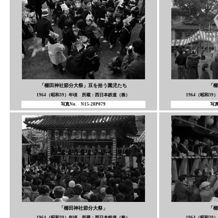
「櫛田神社節分大祭」豆を拾う園児たち
「櫛
1964（昭和39）年頃 所蔵：西日本鉄道（株）
1964（昭和3
写真No. N15-28P079
写真
「櫛田神社節分大祭」
「櫛
1964（昭和39）年頃 所蔵：西日本鉄道（株）
1964（昭和3