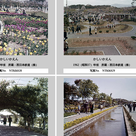
かしいかえん
かしいかえん
7）年頃 所蔵：西日本鉄道（株）
1962（昭和37）年頃 所蔵：西日本鉄道（株）
真No. NTKK028
写真No. NTKK029