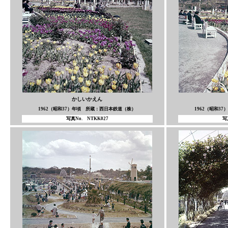
かしいかえん
1962（昭和37）年頃 所蔵：西日本鉄道（株）
1962（昭和3
写真No. NTKK027
写