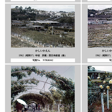
かしいかえん
かしいか
1962（昭和37）年頃 所蔵：西日本鉄道（株）
1962（昭和3
写真No. NTKK042
写