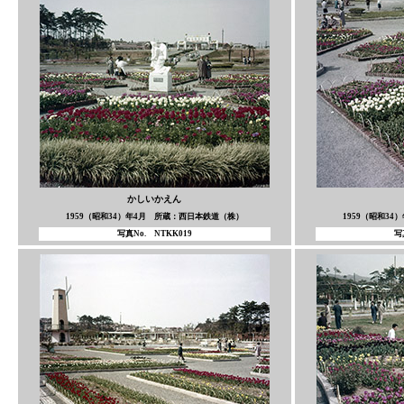
かしいかえん
1959（昭和34）年4月 所蔵：西日本鉄道（株）
1959（昭和3
写真No. NTKK019
写