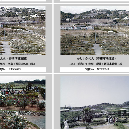
えん（香椎球場遠望）
かしいかえん（香椎球場遠望）
7）年頃 所蔵：西日本鉄道（株）
1962（昭和37）年頃 所蔵：西日本鉄道（株）
真No. NTKK043
写真No. NTKK044