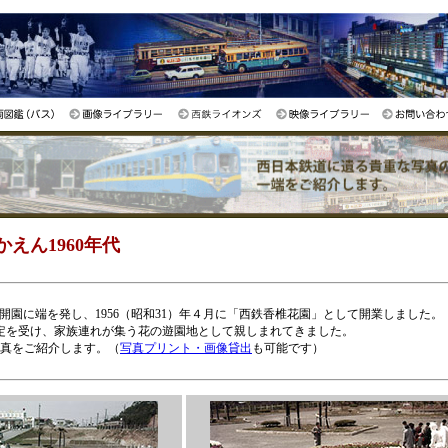
えん1960年代
」開園に端を発し、1956（昭和31）年４月に「西鉄香椎花園」として開業しました。
の指定を受け、家族連れが集う花の遊園地として親しまれてきました。
写真をご紹介します。（
写真プリント・画像貸出
も可能です）