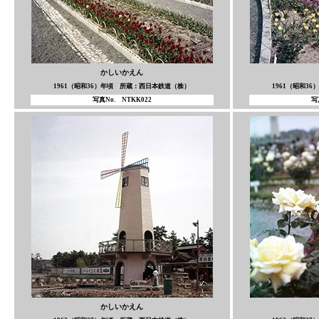
かしいかえん
1961（昭和36）年頃 所蔵：西日本鉄道（株）
1961（昭和3
写真No. NTKK022
写
かしいかえん