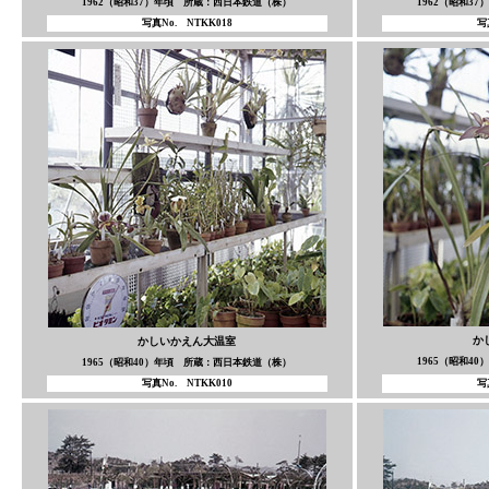
1962（昭和37）年頃 所蔵：西日本鉄道（株）
1962（昭和3
写真No. NTKK018
写
か
かしいかえん大温室
1965（昭和4
1965（昭和40）年頃 所蔵：西日本鉄道（株）
写真No. NTKK010
写