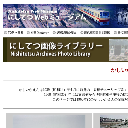
かしいか
かしいかえんは1939（昭和14）年4 月に前身の「香椎チューリップ園
1960（昭和35）年には文部省から博物館相当施設
このページでは1960年代のかしいかえんの記録