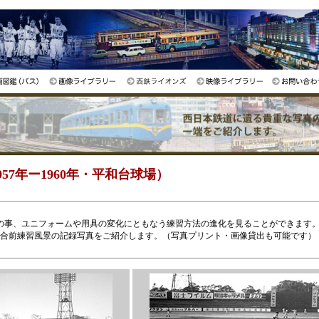
57年ー1960年・平和台球場）
の事、ユニフォームや用具の変化にともなう練習方法の進化を見ることができます
の試合前練習風景の記録写真をご紹介します。（写真プリント・画像貸出も可能です）