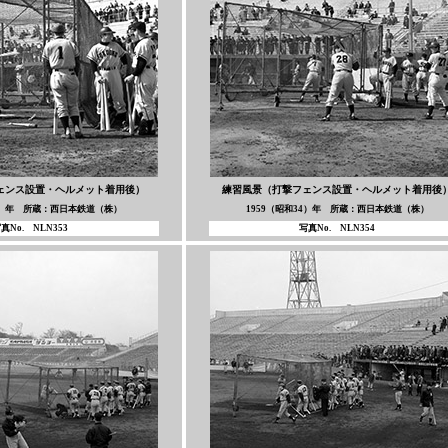
ェンス設置・ヘルメット着用後）
練習風景（打撃フェンス設置・ヘルメット着用後
34）年 所蔵：西日本鉄道（株）
1959（昭和34）年 所蔵：西日本鉄道（株）
真No. NLN353
写真No. NLN354