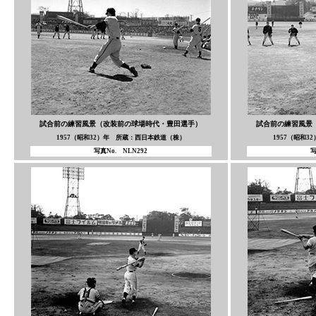
試合前の練習風景（改装前の球場時代・豊田選手）
試合前の練習風景
1957（昭和32）年 所蔵：西日本鉄道（株）
1957（昭和
写真No. NLN292
写