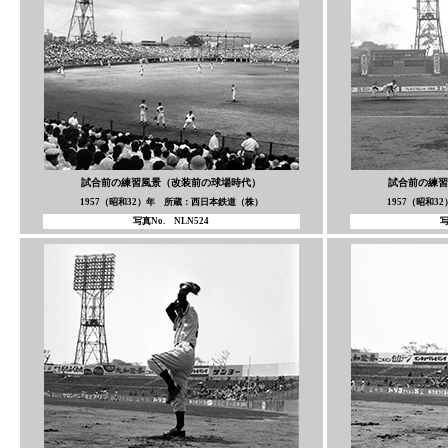
試合前の練習風景（改装前の球場時代）
試合前の練習
1957（昭和32）年 所蔵：西日本鉄道（株）
1957（昭和
写真No. NLN524
写