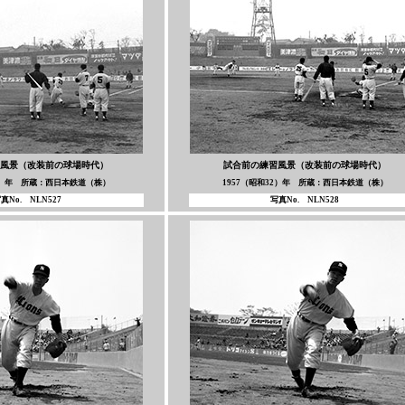
風景（改装前の球場時代）
試合前の練習風景（改装前の球場時代）
32）年 所蔵：西日本鉄道（株）
1957（昭和32）年 所蔵：西日本鉄道（株）
真No. NLN527
写真No. NLN528