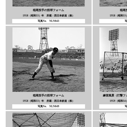
稲尾投手の投球フォーム
稲尾
1958（昭和33）年 所蔵：西日本鉄道（株）
1958（昭和
写真No. NLN043
写
稲尾投手の投球フォーム
練習風景（打撃フ
1958（昭和33）年 所蔵：西日本鉄道（株）
1959（昭和
写真No. NLN049
写