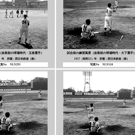
（改装前の球場時代・玉造選手）
試合前の練習風景（改装前の球場時代・大下選手
32）年 所蔵：西日本鉄道（株）
1957（昭和32）年 所蔵：西日本鉄道（株）
真No. NLN293
写真No. NLN510