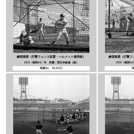
練習風景（打撃フェンス設置・ヘルメット着用後）
練習風景（打撃フ
1959（昭和34）年 所蔵：西日本鉄道（株）
1959（昭和
写真No. NLN352
写