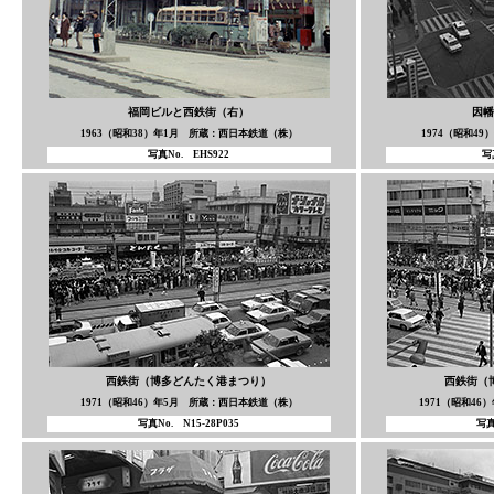
福岡ビルと西鉄街（右）
因幡
1963（昭和38）年1月 所蔵：西日本鉄道（株）
1974（昭和4
写真No. EHS922
写
西鉄街（博多どんたく港まつり）
西鉄街（
1971（昭和46）年5月 所蔵：西日本鉄道（株）
1971（昭和4
写真No. N15-28P035
写真