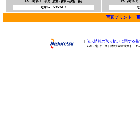
1974（昭和49）年頃 所蔵：西日本鉄道（株）
1974（昭和4
写真No. NTKD313
写
写真プリント・
｜
個人情報の取り扱いに関する基
企画・制作 西日本鉄道株式会社 Copyright(C) 20