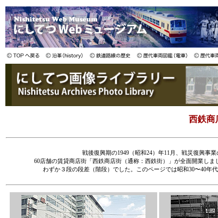
西鉄商
戦後復興期の1949（昭和24）年11月、戦災復興
60店舗の賃貸商店街「西鉄商店街（通称：西鉄街）」が全面開業し
わずか３段の段差（階段）でした。このページでは昭和30〜40年