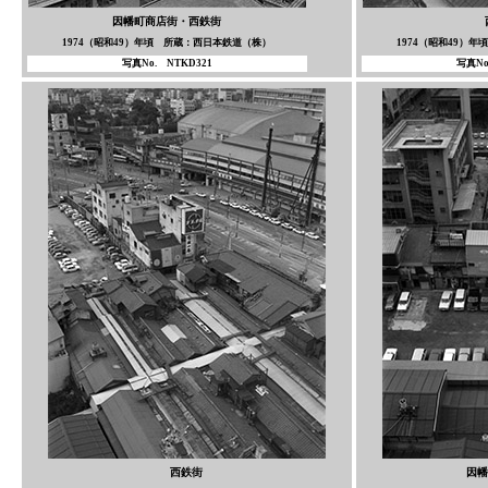
因幡町商店街・西鉄街
1974（昭和49）年頃 所蔵：西日本鉄道（株）
1974（昭和49）
写真No. NTKD321
写真No
西鉄街
因幡