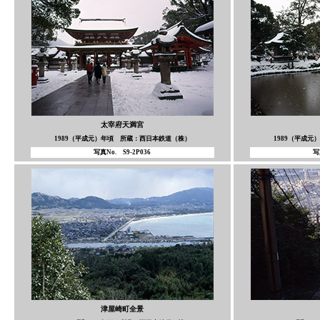
太宰府天満宮
1989（平成元）年頃 所蔵：西日本鉄道（株）
1989（平成
写真No. S9-2P036
写
津屋崎町全景