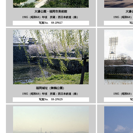
大濠公園
・福岡市美術館
大濠
1985（昭和60）年頃 所蔵：西日本鉄道（株）
1985（昭和6
写真No. S9-2P027
写
福岡城址（舞鶴公園）
1985（昭和60）年頃 所蔵：西日本鉄道（株）
1985（昭和6
写真No. S9-2P029
写