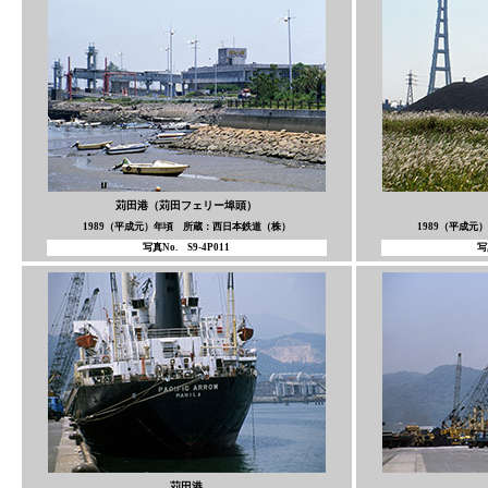
苅田港
（苅田フェリー埠頭）
1989（平成元）年頃 所蔵：西日本鉄道（株）
1989（平成
写真No. S9-4P011
写
苅田港