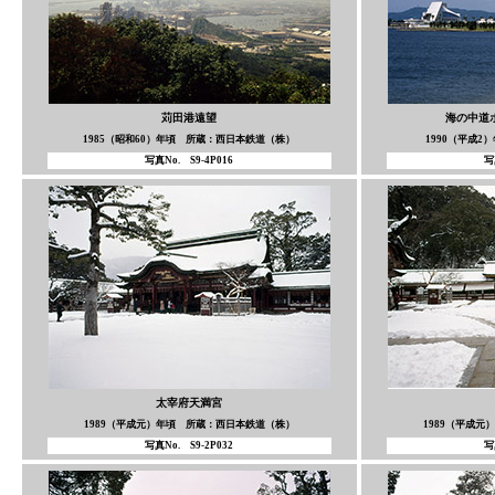
苅田港遠望
海の中道
1985（昭和60）年頃 所蔵：西日本鉄道（株）
1990（平成
写真No. S9-4P016
写
太宰府天満宮
1989（平成元）年頃 所蔵：西日本鉄道（株）
1989（平成
写真No. S9-2P032
写