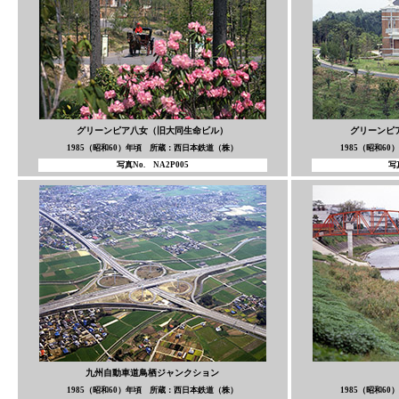
グリーンピア八女（旧大同生命ビル）
グリーンピ
1985（昭和60）年頃 所蔵：西日本鉄道（株）
1985（昭和6
写真No. NA2P005
写
九州自動車道鳥栖ジャンクション
1985（昭和60）年頃 所蔵：西日本鉄道（株）
1985（昭和6