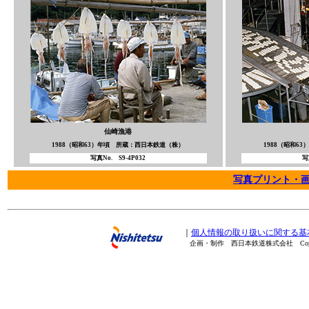
仙崎漁港
1988（昭和63）年頃 所蔵：西日本鉄道（株）
1988（昭和6
写真No. S9-4P032
写
写真プリント・
｜
個人情報の取り扱いに関する基
企画・制作 西日本鉄道株式会社 Copyright(C) 20