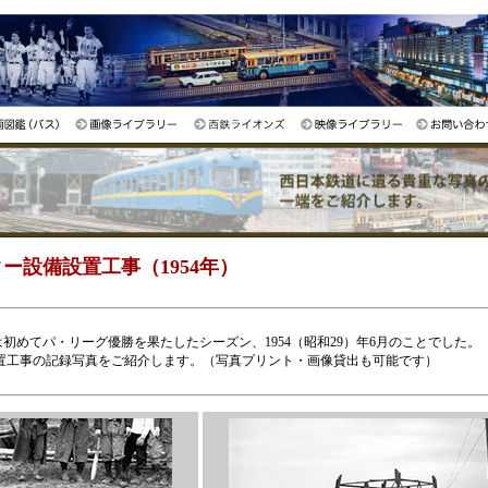
ー設備設置工事（1954年）
めてパ・リーグ優勝を果たしたシーズン、1954（昭和29）年6月のことでした。
置工事の記録写真をご紹介します。（写真プリント・画像貸出も可能です）