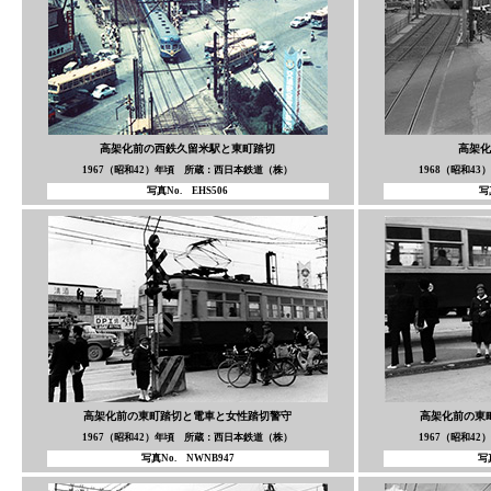
高架化前の西鉄久留米駅と東町踏切
高架化
1967（昭和42）年頃 所蔵：西日本鉄道（株）
1968（昭和4
写真No. EHS506
写
高架化前の東町踏切と電車と女性踏切警守
高架化前の東
1967（昭和42）年頃 所蔵：西日本鉄道（株）
1967（昭和4
写真No. NWNB947
写