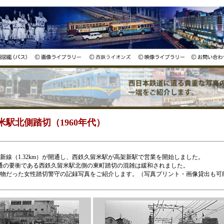
駅北側踏切（1960年代）
新線（1.32km）が開通し、西鉄久留米駅が高架新駅で営業を開始しました。
る交通の要衝である西鉄久留米駅北側の東町踏切の混雑は緩和されました。
名物だった女性踏切警守の記録写真をご紹介します。（写真プリント・画像貸出も可