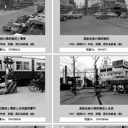
前の東町踏切と電車
高架化前の東町踏切
3）年頃 所蔵：西日本鉄道（株）
1968（昭和43）年頃 所蔵：西日本鉄道（株）
真No. NTBR622
写真No. SNS357
町踏切と電車と女性踏切警守
高架化前の東町踏切と丸栄
2）年頃 所蔵：西日本鉄道（株）
1967（昭和42）年頃 所蔵：西日本鉄道（株）
真No. NWNB950
写真No. NWNB946