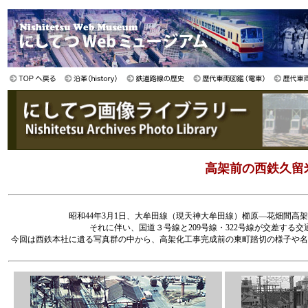
高架前の西鉄久留米
昭和44年3月1日、大牟田線（現天神大牟田線）櫛原—花畑間高架
それに伴い、国道３号線と209号線・322号線が交差す
今回は西鉄本社に遺る写真群の中から、高架化工事完成前の東町踏切の様子や