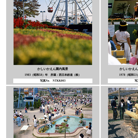
かしいかえん園内風景
かしいかえん
1983（昭和58）年 所蔵：西日本鉄道（株）
1978（昭和
写真No. NTKK003
写