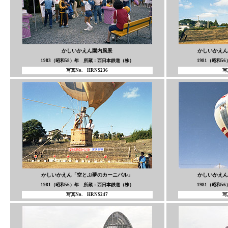
かしいかえん園内風景
かしいかえん
1983（昭和58）年 所蔵：西日本鉄道（株）
1981（昭和
写真No. HRNS236
写
かしいかえん「空とぶ夢のカーニバル」
かしいかえん
1981（昭和56）年 所蔵：西日本鉄道（株）
1981（昭和
写真No. HRNS247
写