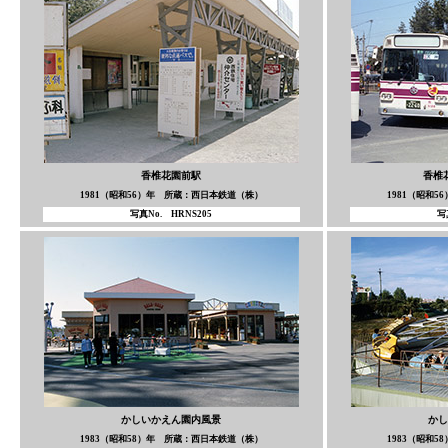
香椎花園前駅
香椎
1981（昭和56）年 所蔵：西日本鉄道（株）
1981（昭和
写真No. HRNS205
写
かしいかえん園内風景
かし
1983（昭和58）年 所蔵：西日本鉄道（株）
1983（昭和