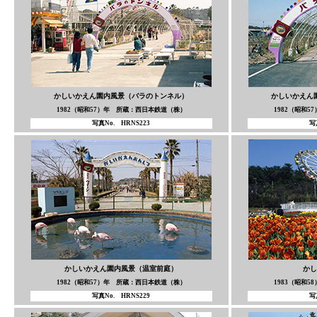
かしいかえん園内風景（バラのトンネル）
かしいかえん
1982（昭和57）年 所蔵：西日本鉄道（株）
1982（昭和
写真No. HRNS223
写
かしいかえん園内風景（温室前庭）
かし
1982（昭和57）年 所蔵：西日本鉄道（株）
1983（昭和
写真No. HRNS229
写