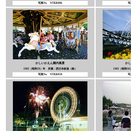
写真No. NTKK006
写
かしいかえん園内風景
かし
1983（昭和58）年 所蔵：西日本鉄道（株）
1983（昭和
写真No. NTKK058
写