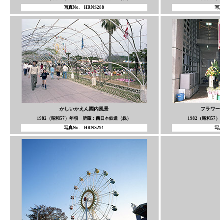
写真No. HRNS288
写
かしいかえん園内風景
フラワー
1982（昭和57）年頃 所蔵：西日本鉄道（株）
1982（昭和5
写真No. HRNS291
写