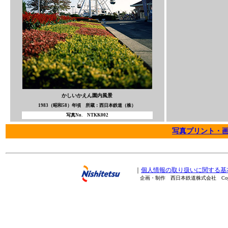
かしいかえん園内風景
1983（昭和58）年頃 所蔵：西日本鉄道（株）
写真No. NTKK002
写真プリント・
｜
個人情報の取り扱いに関する基
企画・制作 西日本鉄道株式会社 Copyright(C) 20