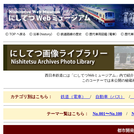
西日本鉄道には「にしてつWebミュージアム」内で紹
このコーナーでは未公開の秘蔵
カテゴリ別はこちら：
鉄道（電車）
/
自動車（バス）
/
テーマ一覧はこちら：
No.001〜No.100
/
N
都市開発