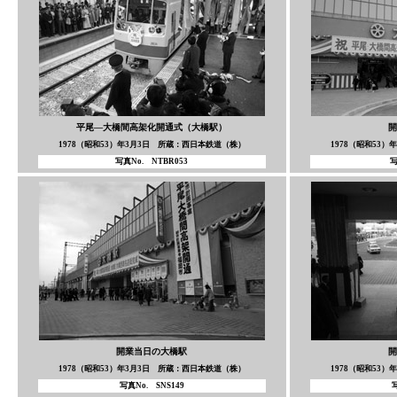
平尾—大橋間高架化開通式（大橋駅）
開
1978（昭和53）年3月3日 所蔵：西日本鉄道（株）
1978（昭和53
写真No. NTBR053
写
開業当日の大橋駅
開
1978（昭和53）年3月3日 所蔵：西日本鉄道（株）
1978（昭和53
写真No. SNS149
写