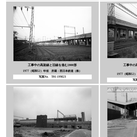
工事中の高架線と旧線を進む2000形
工事中の
1977（昭和52）年頃 所蔵：西日本鉄道（株）
1977（昭和5
写真No. T01-19M23
写真