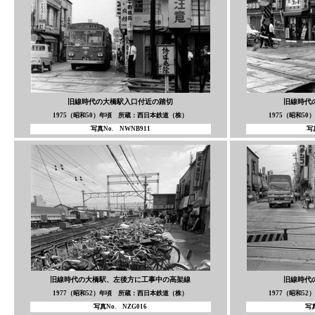
旧線時代の大橋駅入口付近の踏切
旧線時代
1975（昭和50）年頃 所蔵：西日本鉄道（株）
1975（昭和5
写真No. NWNB911
写
旧線時代の大橋駅、左後方に工事中の高架線
旧線時代
1977（昭和52）年頃 所蔵：西日本鉄道（株）
1977（昭和5
写真No. NZG016
写真