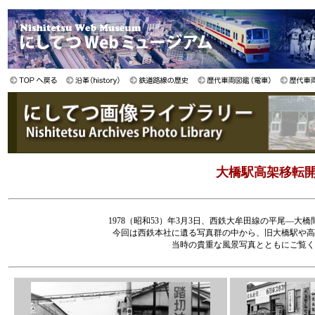
大橋駅高架移転開業
1978（昭和53）年3月3日、西鉄大牟田線の平尾—
今回は西鉄本社に遺る写真群の中から、旧大橋駅や高
当時の貴重な風景写真とともにご覧く