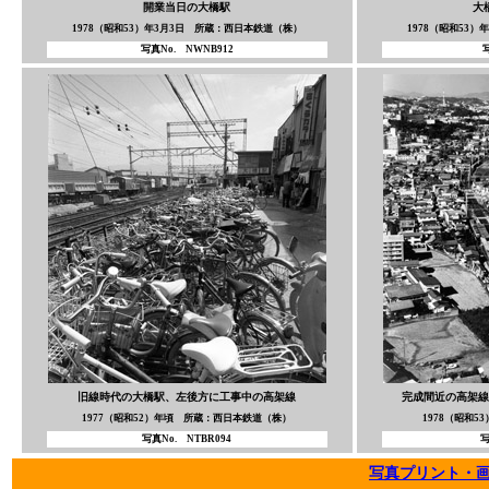
開業当日の大橋駅
大
1978（昭和53）年3月3日 所蔵：西日本鉄道（株）
1978（昭和53
写真No. NWNB912
写
旧線時代の大橋駅、左後方に工事中の高架線
完成間近の高架線
1977（昭和52）年頃 所蔵：西日本鉄道（株）
1978（昭和
写真No. NTBR094
写
写真プリント・