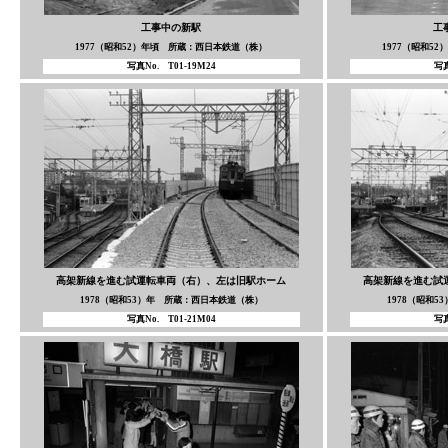
工事中の新駅
工
1977（昭和52）年頃 所蔵：西日本鉄道（株）
1977（昭和5
写真No. T01-19M24
写真
高架新線を進む試運転車両（右）、左は旧駅ホーム
高架新線を進む試
1978（昭和53）年 所蔵：西日本鉄道（株）
1978（昭和
写真No. T01-21M04
写真