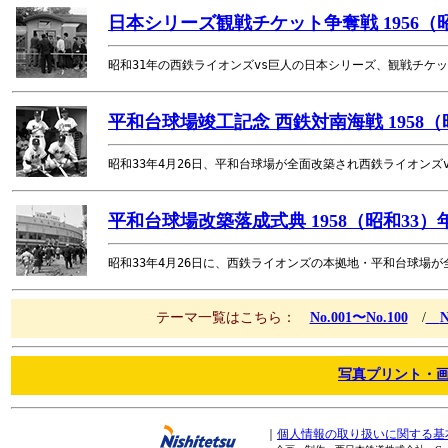
日本シリーズ観戦チケット争奪戦 1956（
昭和31年の西鉄ライオンズvs巨人の日本シリーズ、観戦チケ
平和台球場竣工記念 西鉄対南海戦 1958（
昭和33年4月26日、平和台球場が全面改築され西鉄ライオン
平和台球場改築落成式典 1958（昭和33）
昭和33年4月26日に、西鉄ライオンズの本拠地・平和台球場
テーマ一覧はこちら：
No.001〜No.100
/
N
写真プリント・
｜
個人情報の取り扱いに関する基