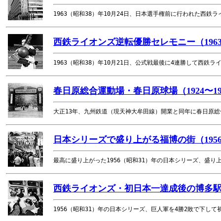
1963（昭和38）年10月24日、日本選手権前に行われた西
西鉄ライオンズ逆転優勝セレモニー（196
1963（昭和38）年10月21日、公式戦最後に4連勝して西
春日原総合運動場・春日原球場（1924〜19
大正13年、九州鉄道（現天神大牟田線）開業と同年に春日原
日本シリーズで盛り上がる福博の街（195
最高に盛り上がった1956（昭和31）年の日本シリーズ、盛
西鉄ライオンズ・初日本一達成後の博多駅凱
1956（昭和31）年の日本シリーズ、巨人軍を4勝2敗で下し