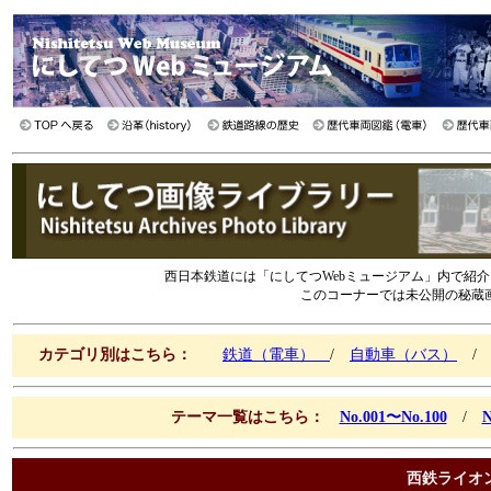
西日本鉄道には「にしてつWebミュージアム」内で紹
このコーナーでは未公開の秘蔵
カテゴリ別はこちら：
鉄道（電車）
/
自動車（バス）
テーマ一覧はこちら：
No.001〜No.100
/
N
西鉄ライオ