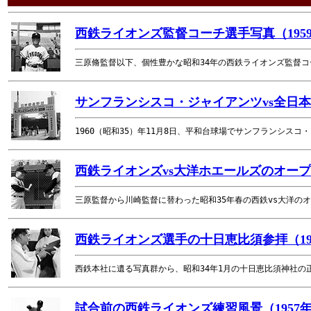
西鉄ライオンズ監督コーチ選手写真（195
三原脩監督以下、個性豊かな昭和34年の西鉄ライオンズ監督
サンフランシスコ・ジャイアンツvs全日本（
1960（昭和35）年11月8日、平和台球場でサンフランシス
西鉄ライオンズvs大洋ホエールズのオープン
三原監督から川崎監督に替わった昭和35年春の西鉄vs大洋の
西鉄ライオンズ選手の十日恵比須参拝（19
西鉄本社に遺る写真群から、昭和34年1月の十日恵比須神社の
試合前の西鉄ライオンズ練習風景（1957年