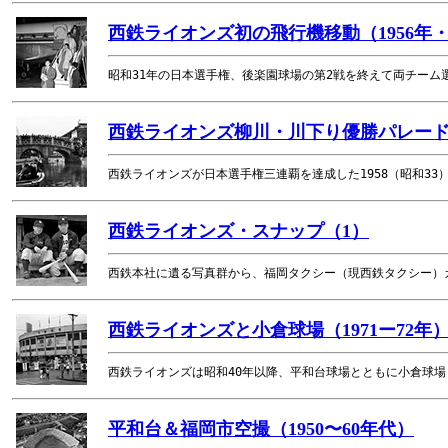
西鉄ライオンズ初の飛行機移動（1956年
昭和31年の日本選手権、後楽園球場の第2戦を終えて両チー
西鉄ライオンズ柳川・川下り優勝パレード（
西鉄ライオンズが日本選手権三連覇を達成した1958（昭和3
西鉄ライオンズ・スナップ（1）
西鉄本社に遺る写真群から、福岡タクシー（現西鉄タクシー）
西鉄ライオンズと小倉球場（1971ー72年
西鉄ライオンズは昭和40年以降、平和台球場とともに小倉球
平和台＆福岡市空撮（1950〜60年代）