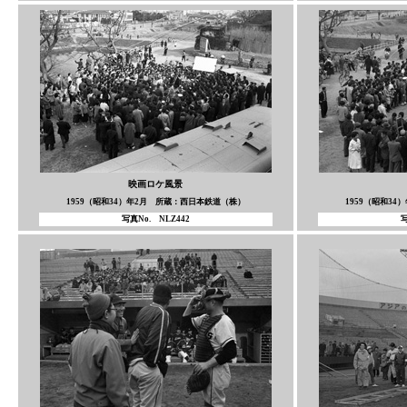
映画ロケ風景
1959（昭和34）年2月 所蔵：西日本鉄道（株）
1959（昭和3
写真No. NLZ442
写