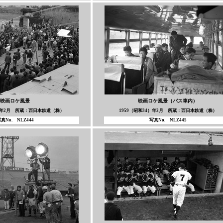
映画ロケ風景
映画ロケ風景（バス車内）
4）年2月 所蔵：西日本鉄道（株）
1959（昭和34）年2月 所蔵：西日本鉄道（株）
真No. NLZ444
写真No. NLZ445