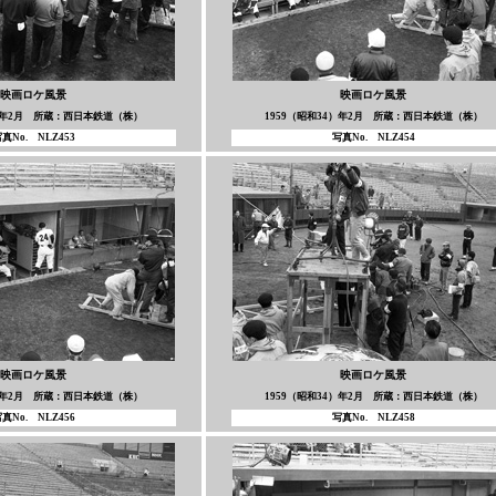
映画ロケ風景
映画ロケ風景
4）年2月 所蔵：西日本鉄道（株）
1959（昭和34）年2月 所蔵：西日本鉄道（株）
真No. NLZ453
写真No. NLZ454
映画ロケ風景
映画ロケ風景
4）年2月 所蔵：西日本鉄道（株）
1959（昭和34）年2月 所蔵：西日本鉄道（株）
真No. NLZ456
写真No. NLZ458