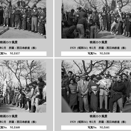
映画ロケ風景
映画ロケ風景
4）年2月 所蔵：西日本鉄道（株）
1959（昭和34）年2月 所蔵：西日本鉄道（株）
真No. NLZ437
写真No. NLZ438
映画ロケ風景
映画ロケ風景
4）年2月 所蔵：西日本鉄道（株）
1959（昭和34）年2月 所蔵：西日本鉄道（株）
真No. NLZ440
写真No. NLZ441