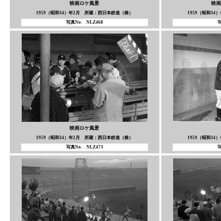
映画ロケ風景
映画
1959（昭和34）年2月 所蔵：西日本鉄道（株）
1959（昭和3
写真No. NLZ468
写
映画ロケ風景
1959（昭和34）年2月 所蔵：西日本鉄道（株）
1959（昭和3
写真No. NLZ473
写