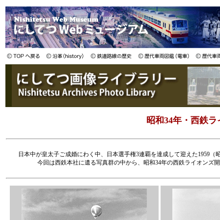
昭和34年・西鉄ラ
日本中が皇太子ご成婚にわく中、日本選手権3連覇を達成して迎えた1959（
今回は西鉄本社に遺る写真群の中から、昭和34年の西鉄ライオンズ