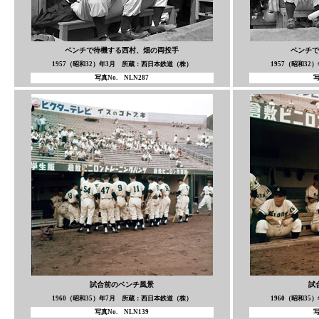
ベンチで待機する西村、畑の両投手
ベンチで
1957（昭和32）年3月 所蔵：西日本鉄道（株）
1957（昭和3
写真No. NLN287
写
試合前のベンチ風景
試
1960（昭和35）年7月 所蔵：西日本鉄道（株）
1960（昭和3
写真No. NLN139
写