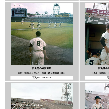
試合前の練習風景
試合前の
1960（昭和35）年7月 所蔵：西日本鉄道（株）
1960（昭和3
写真No. NLN146
写