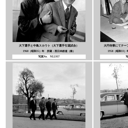
大下選手と中島スカウト（大下選手引退試合）
大円寺寮にてテー
1960（昭和35）年 所蔵：西日本鉄道（株）
1958（昭和33
写真No. NLL937
写