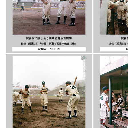
試合前に話し合う川崎監督ら首脳陣
試合
1960（昭和35）年9月 所蔵：西日本鉄道（株）
1960（昭和3
写真No. NLN169
写