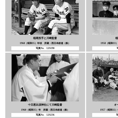
稲尾投手と川崎監督
稲
1960（昭和35）年頃 所蔵：西日本鉄道（株）
1958（昭和3
写真No. LIS190
十日恵比須神社にて川崎監督
オ
1960（昭和35）年 所蔵：西日本鉄道（株）
1957（昭和3
写真No. LIS236
写