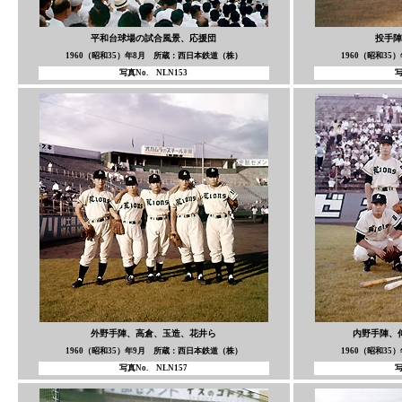
平和台球場の試合風景、応援団
投手陣
1960（昭和35）年8月 所蔵：西日本鉄道（株）
1960（昭和3
写真No. NLN153
写
外野手陣、高倉、玉造、花井ら
内野手陣、
1960（昭和35）年9月 所蔵：西日本鉄道（株）
1960（昭和3
写真No. NLN157
写