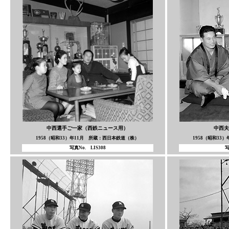
中西選手ご一家（西鉄ニュース用）
中西夫
1958（昭和33）年11月 所蔵：西日本鉄道（株）
1958（昭和33
写真No. LIS308
写