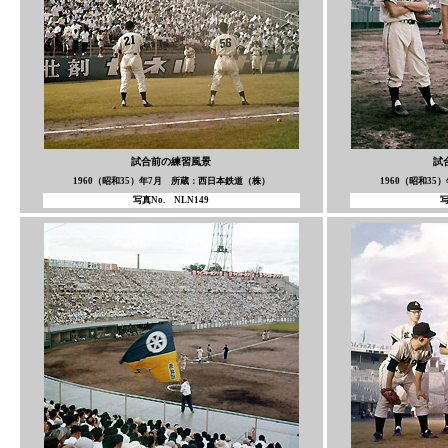
試合前の練習風景
試
1960（昭和35）年7月 所蔵：西日本鉄道（株）
1960（昭和3
写真No. NLN149
写