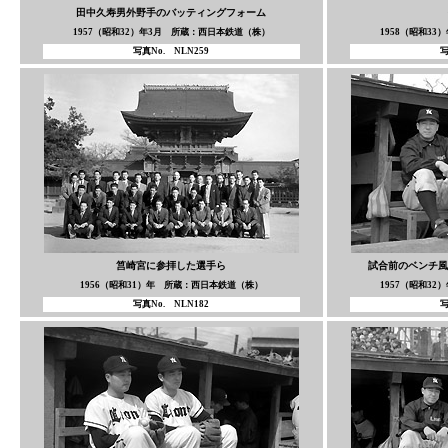
田中久寿男外野手のバッティングフォーム
1957（昭和32）年3月 所蔵：西日本鉄道（株）
1958（昭和3
写真No. NLN259
写
筥崎宮に参拝した選手ら
試合前のベンチ風
1956（昭和31）年 所蔵：西日本鉄道（株）
1957（昭和3
写真No. NLN182
写