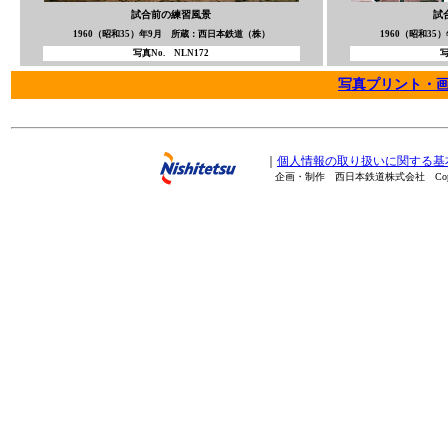
試合前の練習風景
試
1960（昭和35）年9月 所蔵：西日本鉄道（株）
1960（昭和3
写真No. NLN172
写
写真プリント・
｜
個人情報の取り扱いに関する基
企画・制作 西日本鉄道株式会社 Copyright(C) 20