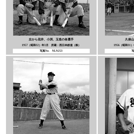
左から花井、小渕、玉造の各選手
久保山
1957（昭和32）年3月 所蔵：西日本鉄道（株）
1956（昭和3
写真No. NLN253
写