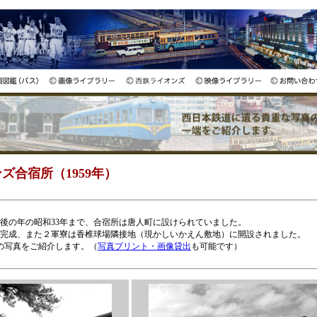
ズ合宿所（1959年）
最後の年の昭和33年まで、合宿所は唐人町に設けられていました。
が完成、また２軍寮は香椎球場隣接地（現かしいかえん敷地）に開設されました。
の写真をご紹介します。（
写真プリント・画像貸出
も可能です）