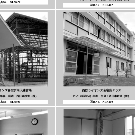
真No. NLN420
写真No. NLN402
オンズ合宿所雨天練習場
西鉄ライオンズ合宿所テラス
4）年春 所蔵：西日本鉄道（株）
1959（昭和34）年春 所蔵：西日本鉄道（株）
真No. NLN401
写真No. NLN400