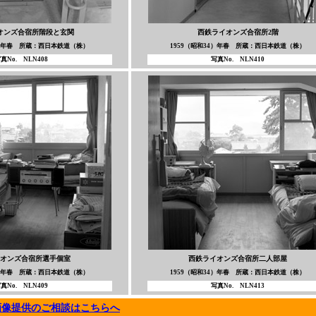
オンズ合宿所階段と玄関
西鉄ライオンズ合宿所2階
4）年春 所蔵：西日本鉄道（株）
1959（昭和34）年春 所蔵：西日本鉄道（株）
真No. NLN408
写真No. NLN410
オンズ合宿所選手個室
西鉄ライオンズ合宿所二人部屋
4）年春 所蔵：西日本鉄道（株）
1959（昭和34）年春 所蔵：西日本鉄道（株）
真No. NLN409
写真No. NLN413
画像提供のご相談はこちらへ