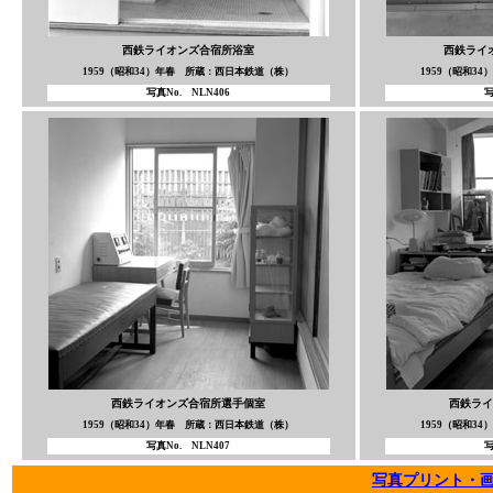
西鉄ライオンズ合宿所浴室
西鉄ライ
1959（昭和34）年春 所蔵：西日本鉄道（株）
1959（昭和3
写真No. NLN406
写
西鉄ライオンズ合宿所選手個室
西鉄ライ
1959（昭和34）年春 所蔵：西日本鉄道（株）
1959（昭和3
写真No. NLN407
写
写真プリント・