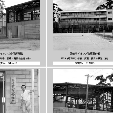
イオンズ合宿所外観
西鉄ライオンズ合宿所外観
4）年春 所蔵：西日本鉄道（株）
1959（昭和34）年春 所蔵：西日本鉄道（株）
真No. NLN416
写真No. NLN415