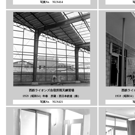
写真No. NLN414
写
西鉄ライオンズ合宿所雨天練習場
西鉄ライ
1959（昭和34）年春 所蔵：西日本鉄道（株）
1959（昭和3
写真No. NLN421
写