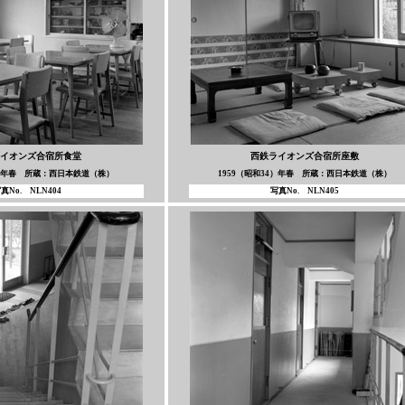
イオンズ合宿所食堂
西鉄ライオンズ合宿所座敷
4）年春 所蔵：西日本鉄道（株）
1959（昭和34）年春 所蔵：西日本鉄道（株）
真No. NLN404
写真No. NLN405