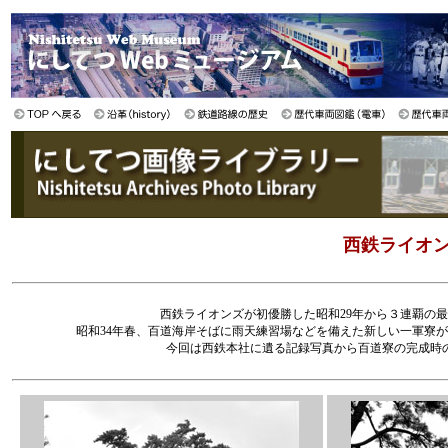
西鉄ライオン
西鉄ライオンズが初優勝した昭和29年から３連覇の
昭和34年春、百道海岸そばに雨天練習場などを備えた新しい一軍寮
今回は西鉄本社に遺る記録写真から百道寮の完成時