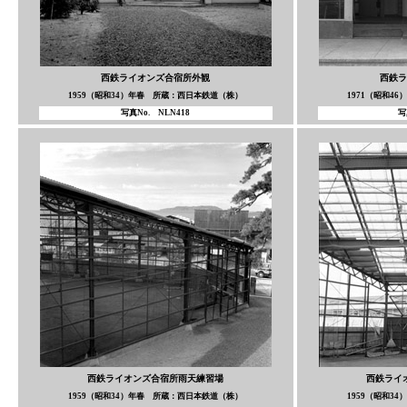
西鉄ライオンズ合宿所外観
西鉄ラ
1959（昭和34）年春 所蔵：西日本鉄道（株）
1971（昭和4
写真No. NLN418
写
西鉄ライオンズ合宿所雨天練習場
西鉄ライ
1959（昭和34）年春 所蔵：西日本鉄道（株）
1959（昭和3