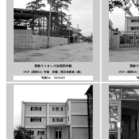
西鉄ライオンズ合宿所外観
西鉄ラ
1959（昭和34）年春 所蔵：西日本鉄道（株）
1959（昭和3
写真No. NLN419
写