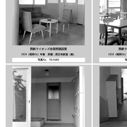
西鉄ライオンズ合宿所談話室
西鉄ラ
1959（昭和34）年春 所蔵：西日本鉄道（株）
1959（昭和3
写真No. NLN403
写