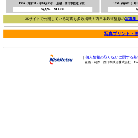
1956（昭和31）年10月25日 所蔵：西日本鉄道（株）
1956（昭和31）
写真No. NLL236
写
本サイトで公開している写真も多数掲載！西日本鉄道監修の
写真集
写真プリント・
｜
個人情報の取り扱いに関する基
企画・制作 西日本鉄道株式会社 Copyright(C) 20