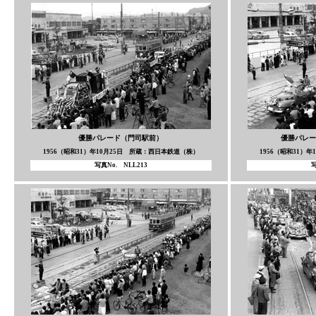
優勝パレード（門司駅前）
優勝パレー
1956（昭和31）年10月25日 所蔵：西日本鉄道（株）
1956（昭和31）
写真No. NLL213
写