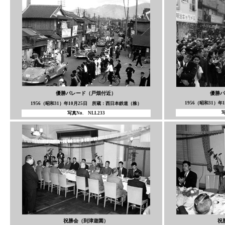
優勝パレード（戸畑付近）
優勝パ
1956（昭和31）
1956（昭和31）年10月25日 所蔵：西日本鉄道（株）
写
写真No. NLL233
祝勝会（到津遊園）
祝