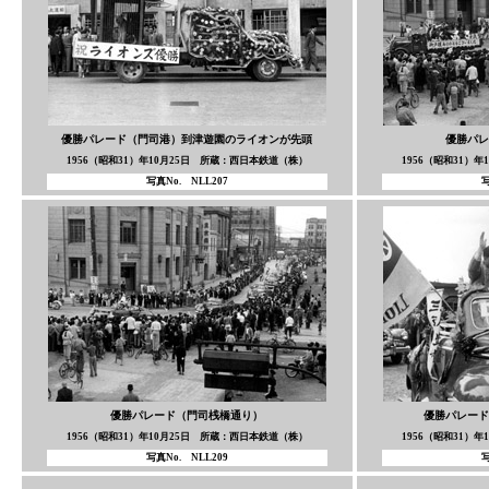
優勝パレード（門司港）到津遊園のライオンが先頭
優勝パレ
1956（昭和31）年10月25日 所蔵：西日本鉄道（株）
1956（昭和31）
写真No. NLL207
写
優勝パレード（門司桟橋通り）
優勝パレード
1956（昭和31）年10月25日 所蔵：西日本鉄道（株）
1956（昭和31）
写真No. NLL209
写