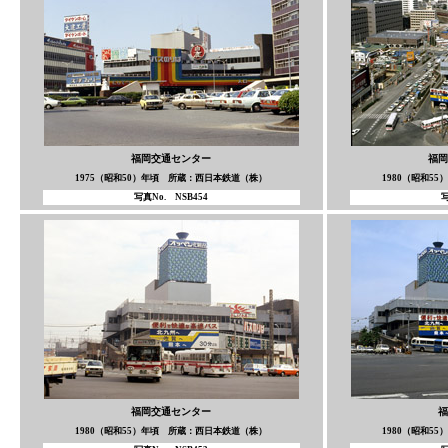
福岡交通センター
福岡
1975（昭和50）年頃 所蔵：西日本鉄道（株）
1980（昭和5
写真No. NSB454
写
福岡交通センター
福
1980（昭和55）年頃 所蔵：西日本鉄道（株）
1980（昭和5