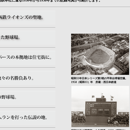
本社に遺る1950年から1958年までの記録写真から紹介します。
昭和33年日本シリーズ第3戦の平和台球場空撮。
1958（昭和33）年 所蔵：西日本鉄道