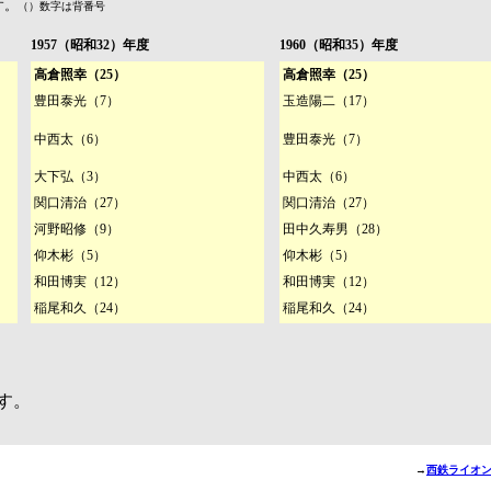
す。
（）数字は背番号
1957（昭和32）年度
1960（昭和35）年度
高倉照幸（25）
高倉照幸（25）
豊田泰光（7）
玉造陽二（17）
中西太（6）
豊田泰光（7）
大下弘（3）
中西太（6）
関口清治（27）
関口清治（27）
河野昭修（9）
田中久寿男（28）
仰木彬（5）
仰木彬（5）
和田博実（12）
和田博実（12）
稲尾和久（24）
稲尾和久（24）
す。
→
西鉄ライオン