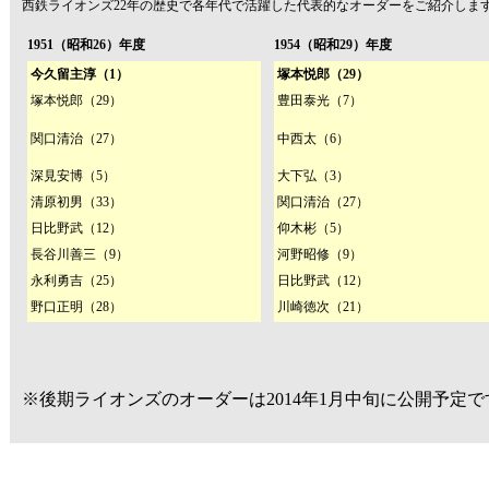
西鉄ライオンズ22年の歴史で各年代で活躍した代表的なオーダーをご紹介しま
1951（昭和26）年度
1954（昭和29）年度
今久留主淳（1）
塚本悦郎（29）
塚本悦郎（29）
豊田泰光（7）
関口清治（27）
中西太（6）
深見安博（5）
大下弘（3）
清原初男（33）
関口清治（27）
日比野武（12）
仰木彬（5）
長谷川善三（9）
河野昭修（9）
永利勇吉（25）
日比野武（12）
野口正明（28）
川崎徳次（21）
※後期ライオンズのオーダーは2014年1月中旬に公開予定で