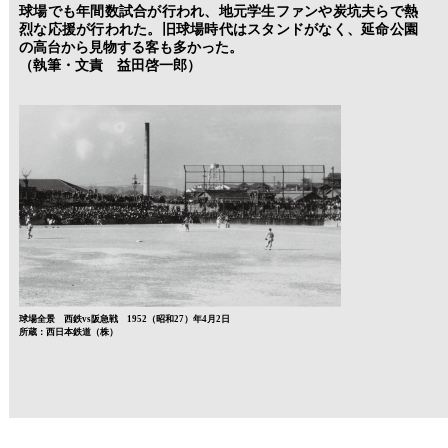
球場でも年間数試合が行われ、地元学生ファンや炭坑夫らで熱
烈な応援が行われた。旧球場時代はスタンドがなく、延命公園
の高台から見物する客も多かった。
（執筆・文責 益田啓一郎）
球場全景 西鉄vs阪急戦 1952（昭和27）年4月2日
所蔵：西日本鉄道（株）