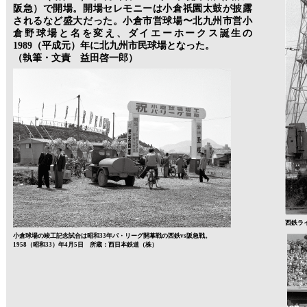
阪急）で開場。開場セレモニーは小倉祇園太鼓が披露
されるなど盛大だった。小倉市営球場〜北九州市営小
倉野球場と名を変え、ダイエーホークス誕生の
1989（平成元）年に北九州市民球場となった。
（執筆・文責 益田啓一郎）
西鉄ラ
小倉球場の竣工記念試合は昭和33年パ・リーグ開幕戦の西鉄vs阪急戦。
1958（昭和33）年4月5日 所蔵：西日本鉄道（株）