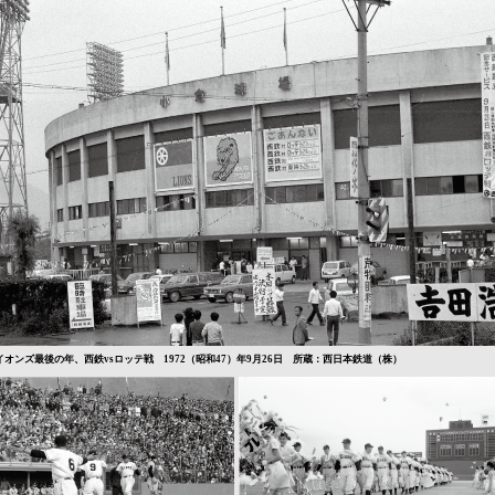
イオンズ最後の年、西鉄vsロッテ戦 1972（昭和47）年9月26日 所蔵：西日本鉄道（株）