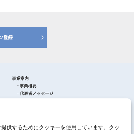
事業案内
事業概要
代表者メッセージ
沿革
品質管理
ISO9001
(品質マネジメントシステム)
ご提供するためにクッキーを使用しています。クッ
AEO制度について