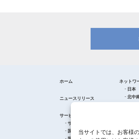
ホーム
ネットワ
日本
北中
ニュースリリース
ヨー
中華
サービス
アジ
サービスのご案内
東南
国際航空貨物輸送
当サイトでは、お客様
ロジ
国際海上貨物輸送