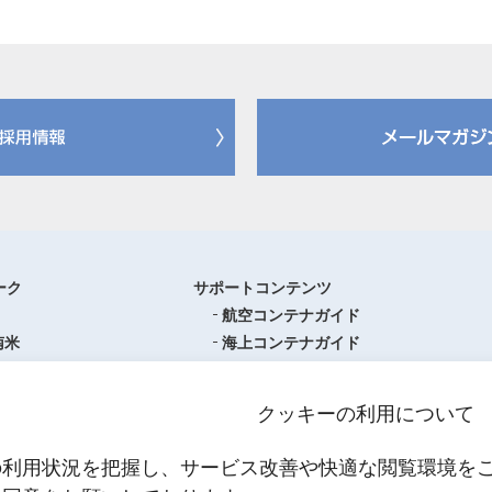
ーク
サポートコンテンツ
航空コンテナガイド
南米
海上コンテナガイド
ロッパ
書類フォーマットダウンロード
圏
単位換算ツール
クッキーの利用について
ア・オセアニア
物流関係用語集（一覧・詳細）
アジア
港・空港・都市コード
の利用状況を把握し、サービス改善や快適な閲覧環境を
スティクスセンター一覧
インコタームズ