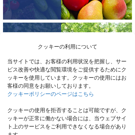
サステナビリテ
ィ
クッキーの利用について
お客様に寄り添い、レジ
当サイトでは、お客様の利用状況を把握し、サー
リエントなロジスティッ
クスサービスを提供する
ビス改善や快適な閲覧環境をご提供するためにク
国際物流事業本部のサス
ッキーを使用しています。クッキーの使用にはお
テナブルな取り組みをご
客様の同意をお願いしております。
紹介します。
クッキーポリシーのページはこちら
詳細を見る
クッキーの使用を拒否することは可能ですが、ク
ッキーが正常に働かない場合には、当ウェブサイ
ト上のサービスをご利用できなくなる場合があり
ます。