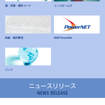
港・空港・都市コード
インコタームズ
約款・掲示事項
NNR PowerNet
リンク