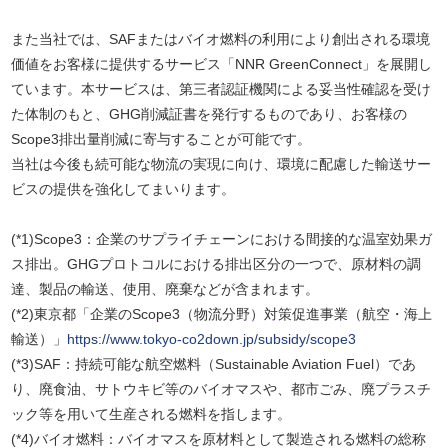
また当社では、SAFまたはバイオ燃料の利用により創出される環境
価値をお客様に提供するサービス「NNR GreenConnect」を展開し
ています。本サービスは、第三者認証機関による妥当性確認を受け
た体制のもと、GHG削減証書を発行するものであり、お客様の
Scope3排出量削減に寄与することが可能です。
当社は今後も続可能な物流の実現に向け、環境に配慮した輸送サー
ビスの提供を強化してまいります。
(*1)Scope3：企業のサプライチェーンにおける間接的な温室効果ガ
ス排出。GHGプロトコルにおける排出区分の一つで、原材料の調
達、製品の輸送、使用、廃棄などが含まれます。
(*2)東京都「企業のScope3（物流分野）対策促進事業（航空・海上
輸送）」
https://www.tokyo-co2down.jp/subsidy/scope3
(*3)SAF：持続可能な航空燃料（Sustainable Aviation Fuel）であ
り、廃食油、サトウキビ等のバイオマスや、都市ごみ、廃プラスチ
ック等を用いて生産される燃料を指します。
(*4)バイオ燃料：バイオマスを原材料として製造される燃料の総称