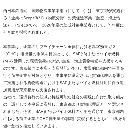
西日本鉄道㈱ 国際物流事業本部（にしてつ）は、東京都が実施す
る「企業のScope3(*1)（物流分野）対策促進事業（航空・海上輸
送）」(*2)において、2026年度の助成対象事業者として、昨年度に
引き続き採択されました。
本事業は、企業のサプライチェーン全体における温室効果ガス
（GHG）排出量の削減を目的として、SAF(*3)またはバイオ燃料
(*4)を活用した環境負荷の少ない航空・海上貨物輸送を支援するも
のです。東京都内に本店・支店登記があり、実質的に都内で事業を
行う荷主企業が対象となり、本事業に選定された貨物代理店を通じ
て実施される貨物輸送におけるSAFまたはバイオ燃料利用に伴う追
加費用が東京都から支援されます。
当社は、環境負荷の低減と持続可能な社会の実現に向けた取り組み
の一環として本事業に応募し、東京都より貨物代理店として選定さ
れました。今後、SAFまたはバイオ燃料の活用を通じて、東京都内
における荷主企業のGHG排出量の削減に貢献するとともに、環境価
値の創出を推進していきます。