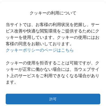
で、ガソリンの代替燃料であるバイオエタノールや軽油の代替燃料
であるバイオディーゼル燃料を含みます。
クッキーの利用について
この件に関するお問い合わせは、西鉄・国際物流事業本部・営業企
当サイトでは、お客様の利用状況を把握し、サー
画部・ESG担当（03-4332-5060 /
esg@nnr-g.com
）まで
ビス改善や快適な閲覧環境をご提供するためにク
ッキーを使用しています。クッキーの使用にはお
客様の同意をお願いしております。
一覧へ
クッキーポリシーのページはこちら
クッキーの使用を拒否することは可能ですが、ク
ッキーが正常に働かない場合には、当ウェブサイ
ト上のサービスをご利用できなくなる場合があり
ます。
許可