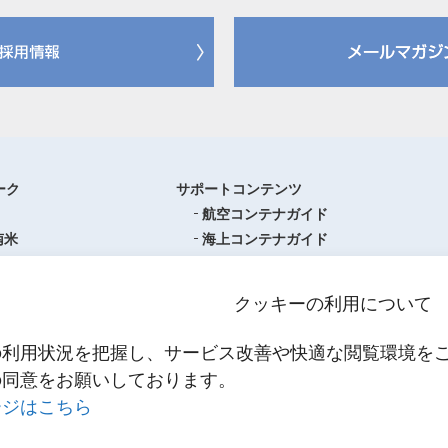
ーク
サポートコンテンツ
航空コンテナガイド
南米
海上コンテナガイド
ロッパ
書類フォーマットダウンロード
圏
単位換算ツール
クッキーの利用について
ア・オセアニア
物流関係用語集（一覧・詳細）
アジア
港・空港・都市コード
の利用状況を把握し、サービス改善や快適な閲覧環境を
スティクスセンター一覧
インコタームズ
の同意をお願いしております。
約款・掲示事項
ージはこちら
NNR PowerNET
お問い合わせ
輸送