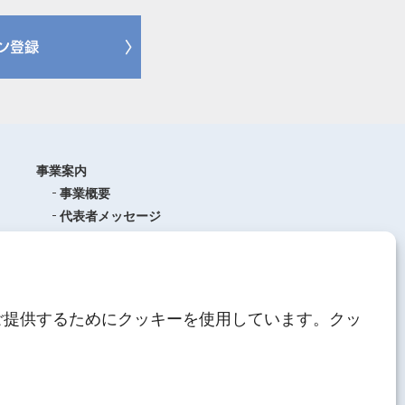
事業案内
事業概要
代表者メッセージ
沿革
品質管理
ISO9001
(品質マネジメントシステム)
ご提供するためにクッキーを使用しています。クッ
AEO制度について
中期経営計画
人材育成
にしてつグループ