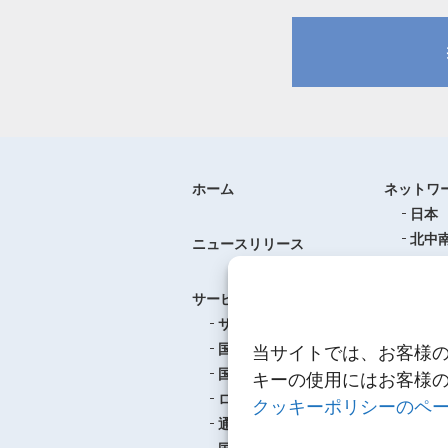
ホーム
ネットワ
日本
北中
ニュースリリース
ヨー
中華
サービス
アジ
サービスのご案内
東南
国際航空貨物輸送
当サイトでは、お客様
ロジ
国際海上貨物輸送
キーの使用にはお客様
ロジスティクス
クッキーポリシーのペ
事例紹介
通関
航空