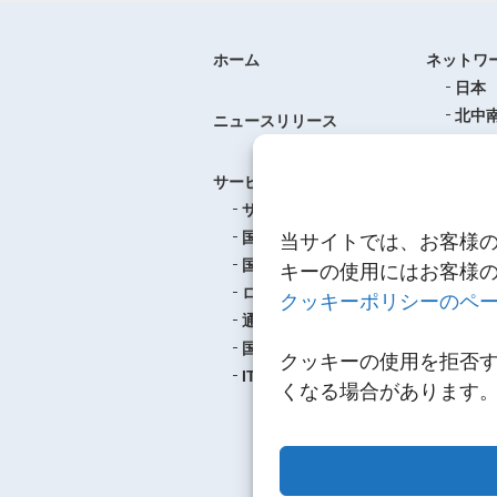
ホーム
ネットワ
日本
北中
ニュースリリース
ヨー
中華
サービス
アジ
サービスのご案内
東南
国際航空貨物輸送
当サイトでは、お客様
ロジ
国際海上貨物輸送
キーの使用にはお客様
ロジスティクス
クッキーポリシーのペ
事例紹介
通関
航空
国内輸送・梱包
クッキーの使用を拒否
海上
IT
くなる場合があります
ロジ
多種
サス