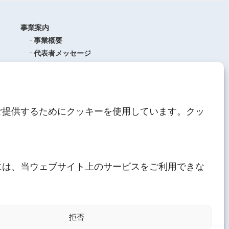
事業案内
事業概要
代表者メッセージ
沿革
品質管理
ISO9001
(品質マネジメントシステム)
ご提供するためにクッキーを使用しています。クッ
AEO制度について
中期経営計画
人材育成
にしてつグループ
サステナブル経営
には、当ウェブサイト上のサービスをご利用できな
その他
採用情報
拒否
プライバシーポリシー