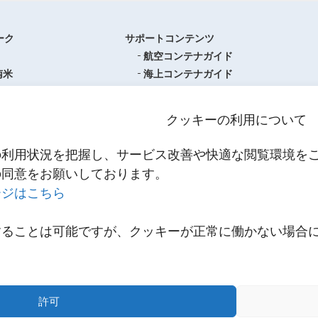
ーク
サポートコンテンツ
航空コンテナガイド
南米
海上コンテナガイド
ロッパ
書類フォーマットダウンロード
圏
単位換算ツール
クッキーの利用について
ア・オセアニア
物流関係用語集（一覧・詳細）
アジア
港・空港・都市コード
の利用状況を把握し、サービス改善や快適な閲覧環境を
スティクスセンター一覧
インコタームズ
の同意をお願いしております。
約款・掲示事項
ージはこちら
NNR PowerNET
お問い合わせ
輸送
することは可能ですが、クッキーが正常に働かない場合
メールマガジン登録
輸送
。
リンク
スティクス
多様なサービス
テナビリティ
サステナビリティ
許可
CO2排出量算出ツール