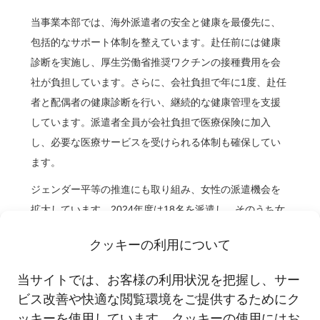
当事業本部では、海外派遣者の安全と健康を最優先に、
包括的なサポート体制を整えています。赴任前には健康
診断を実施し、厚生労働省推奨ワクチンの接種費用を会
社が負担しています。さらに、会社負担で年に1度、赴任
者と配偶者の健康診断を行い、継続的な健康管理を支援
しています。派遣者全員が会社負担で医療保険に加入
し、必要な医療サービスを受けられる体制も確保してい
ます。
ジェンダー平等の推進にも取り組み、女性の派遣機会を
拡大しています。2024年度は18名を派遣し、そのうち女
性は22％でした（2023年度は13名、女性比率30％）。
クッキーの利用について
また、海外赴任前研修を通じて、リスクマネジメントや
海外赴任に必要な心構えを習得すると共に、コンプライ
当サイトでは、お客様の利用状況を把握し、サー
アンスおよびガバナンスに関する理解を深めています。
ビス改善や快適な閲覧環境をご提供するためにク
2024年度の研修受講率は100％でした。
ッキーを使用しています。クッキーの使用にはお