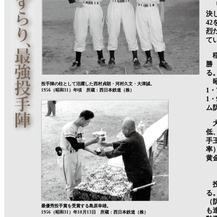
「
決
4
烈
て
稲
勝
る
昭
投手陣の柱として活躍した西村貞朗・河村久文・大津誠。
1
1956（昭和31）年頃 所蔵：西日本鉄道（株）
1
ム
大
低
手
率
黄
投
る
（
最優秀投手賞を受賞する島原幸雄。
も
1956（昭和31）年10月13日 所蔵：西日本鉄道（株）