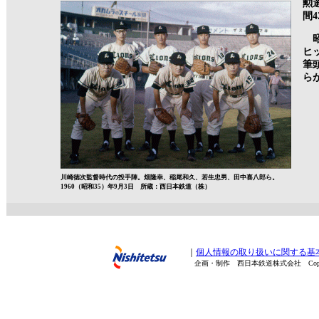
勲
間
昭
ヒ
筆
ら
川崎徳次監督時代の投手陣。畑隆幸、稲尾和久、若生忠男、田中喜八郎ら。
1960（昭和35）年9月3日 所蔵：西日本鉄道（株）
｜
個人情報の取り扱いに関する基
企画・制作 西日本鉄道株式会社 Copyright(C) 200