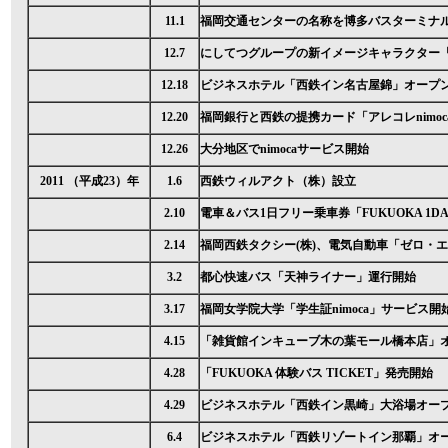
11.1
福岡交通センターの名称を博多バスターミナ
12.7
にしてつグループの新イメージキャラクター
12.18
ビジネスホテル「西鉄イン名古屋錦」オープ
12.20
福岡銀行と西鉄の提携カード「アレコレnimo
12.26
大分地区でnimocaサービス開始
2011 （平成23）年
1.6
西鉄ウィルアクト（株）設立
2.10
電車＆バス1日フリー乗車券「FUKUOKA 1DA
2.14
福岡西鉄タクシー(株)、電気自動車「ゼロ・
3.2
都心快速バス「天神ライナー」運行開始
3.17
福岡女学院大学「学生証nimoca」サービス開
4.15
「雑貨館インキューブ木の葉モール橋本店」
4.28
「FUKUOKA 体験バス TICKET」発売開始
4.29
ビジネスホテル「西鉄イン黒崎」大浴場オー
6.4
ビジネスホテル「西鉄リゾートイン那覇」オ