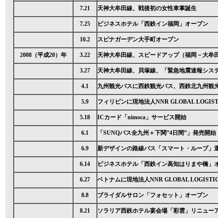
7.21
天神大牟田線、戦後初の女性車掌誕生
7.25
ビジネスホテル「西鉄イン福岡」オープン
10.2
スピナガーデン大手町オープン
2008（平成20）年
3.22
天神大牟田線、スピードアップ（福岡－大牟田
3.27
天神大牟田線、貝塚線、「緊急地震速報シス
4.1
九州観光バスに西鉄観光バス、西鉄北九州観
5.9
フィリピンに現地法人NNR GLOBAL LOGISTIC
5.18
ICカード「nimoca」サービス開始
6.1
「SUNQパス全九州＋下関”4日間”」発売開始
6.9
新デザインの路線バス「スマート・ループ」
6.14
ビジネスホテル「西鉄イン高知はりまや橋」
6.27
ベトナムに現地法人NNR GLOBAL LOGISTICS
8.8
ブライダルサロン「フォセット」オープン
8.21
ソラリア西鉄ホテル宴会場「彩雲」リニュー