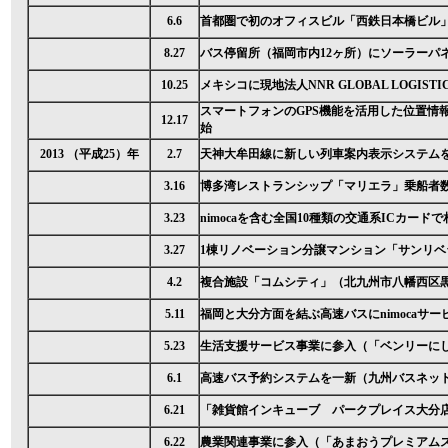
6.6
首都圏で初のオフィスビル「西鉄日本橋ビル
8.27
バス停留所（福岡市内12ヶ所）にソーラーパ
10.25
メキシコに現地法人NNR GLOBAL LOGISTICS M
スマートフォンのGPS機能を活用した位置情
12.17
始
2013 （平成25）年
2.7
天神大牟田線に新しい列車案内表示システム
3.16
博多湾レストランシップ「マリエラ」乗船者数
3.23
nimocaを含む全国10種類の交通系ICカー
3.27
1棟リノベーション分譲マンション「サンリベ
4.2
複合施設「コムシティ」（北九州市八幡西区
5.11
福岡と大分方面を結ぶ高速バスにnimocaサ
5.23
生活支援サービス事業に参入（「ベンリーに
6.1
高速バス予約システムを一新（九州バスネッ
6.21
「雑貨館インキューブ パークプレイス大分
6.22
農業関連事業に参入（「あまおうプレミアム