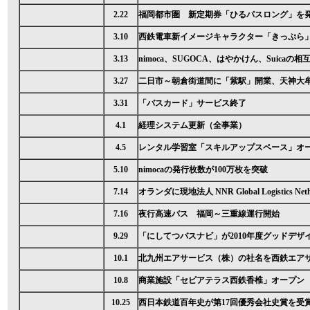
2.22
福岡都市圏 新定期券「ひるパスロング」を
3.10
西鉄電車新イメージキャラクター「きっぷら
3.13
nimoca、SUGOCA、はやかけん、Suicaの
3.27
二日市～朝倉街道間に「紫駅」開業、天神大
3.31
「バスカード」サービス終了
4.1
経理システム更新（全事業）
4.5
レンタル学習室「スキルアップスペース」オ
5.10
nimocaの発行枚数が100万枚を突破
7.14
オランダに現地法人 NNR Global Logistics Neth
7.16
夜行高速バス 福岡～三重線運行開始
9.29
「にしてつバスナビ」が2010年度グッドデザ
10.1
北九州エアサービス（株）の社名を西鉄エア
10.8
商業施設「セピアテラス西鉄香椎」オープン
10.25
西日本鉄道百年史が第17回優秀会社史賞を受