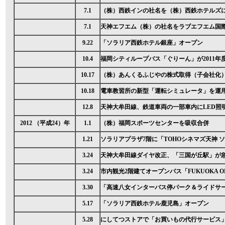
7.1
（株）西鉄インの社名を（株）西鉄ホテルズ
7.1
天神エフエム（株）の社名をラブエフエム国
9.22
「ソラリア西鉄ホテル銀座」オープン
10.4
福岡シティループバス「ぐりーん」が2011年
10.17
（株）あんくるふじやの株式取得（子会社化
10.18
電車教習所の新型「運転シミュレータ」を運
12.8
天神大牟田線、鉄道車両の一部車内にLED照
2012 （平成24）年
1.1
（株）福岡スポーツセンターを吸収合併
1.21
ソラリアプラザ7階に「TOHOシネマズ天神 
3.24
天神大牟田線ダイヤ改正、「三国が丘駅」が
3.24
市内観光2階建てオープンバス「FUKUOKA OP
3.30
「高速八女インターバス停パーク＆ライドサ
5.17
「ソラリア西鉄ホテル鹿児島」オープン
5.28
にしてつストアで「お買いもの代行サービス