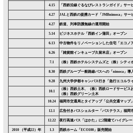
4.15
「西鉄沿線ぐるなびレストランガイド」サー
4.27
JALと西鉄の提携カード「JMBnimoca」サ
4.27
鉄道、列車防護無線の運用開始
5.14
ビジネスホテル「西鉄イン蒲田」オープン
6.13
中古物件をリノベーションした住宅「エコノ
6.26
「雑貨館インキューブ久留米店」オープン
7.1
（株）西鉄ホテルシステムズと（株）シティ
8.30
西鉄グループ一般路線バスへの「nimoca」導
9.28
九州大学伊都キャンパス行き「急行エコルラ
（株）西鉄土木、（株）西鉄ロードサービス
10.1
（株）西鉄グリーン土木
10.24
福岡市交通局とタイアップ「公共交通マップ
12.1
広告付きバスシェルター「バステラス」福岡
12.22
夜行高速バス「はかた」に2階建てハイグレー
2010 （平成22）年
1.3
西鉄ホーム「ECO100」販売開始