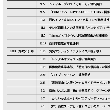
9.22
シティループバス「ぐりーん」運行開始
9.27
「FUKUOKA LOVE＆OCLLECTION」開催
10.1
西鉄イン・京急EXイン・名鉄インが業務提携
11.1
テレビ西日本との共同事業「バスナビTV」サ
11.5
“nimoca”と“Edy”の共同決済端末の展開開始
12.17
西日本鉄道百年史発刊
2009（平成21）年
1.15
賃貸マンション「ラクレイス大橋」竣工
1.19
「レンタルオフィス天神」営業開始
1.19
国際物流事業本部、「特定保税承認者」の認
2.20
「ハイブリッドバス」運行開始
2.23
「高速基山バス停パーク＆ライドサービス」
3.2
西鉄バス北九州（株）全営業所で「グリーン
3.7
「かしいかえん～シルバニアガーデン～」オ
4.1
（株）西鉄ストアと（株）スピナのスーパー