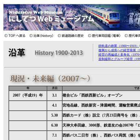
鉄軌道の創業（1900〜1919）
復興から成長への経営発展（195
経営の再編成と多角化（1976〜
規制緩和とグループ経営（1998
年
月日
でき
2007（平成19）年
3.1
複合ビル「西鉄西新ビル」オープン
4.1
宮地岳線、西鉄新宮－津屋崎間、運輸営業廃
5.30
西鉄カード（株）設立（7月23日商号を（株
6.30
天神大牟田線、3000形、鉄道友の会2007年
7.1
西鉄バス二日市（株）、西鉄バス両筑（株）