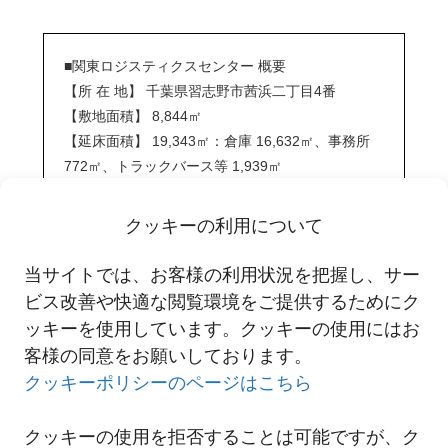
■関東ロジスティクスセンター 概要
【所 在 地】 千葉県習志野市茜浜二丁目4番
【敷地面積】 8,844㎡
【延床面積】 19,343㎡：倉庫 16,632㎡、事務所
772㎡、トラックバース等 1,939㎡
【建物構造】 鉄骨（S造）、鉄骨鉄筋コンクリー
ト造（SRC造）4階建、耐震設計、各階天井高
クッキーの利用について
5.5m、床荷重1.5t/㎡（倉庫）
【倉庫仕様】 4階：空調倉庫 2階：空調倉
当サイトでは、お客様の利用状況を把握し、サー
庫 3階：空調倉庫 1階：常温倉庫、冷蔵倉
ビス改善や快適な閲覧環境をご提供するためにク
庫（定温定湿）
ッキーを使用しています。クッキーの使用にはお
客様の同意をお願いしております。
クッキーポリシーのページはこちら
クッキーの使用を拒否することは可能ですが、ク