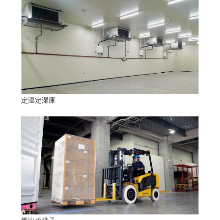
定温定湿庫