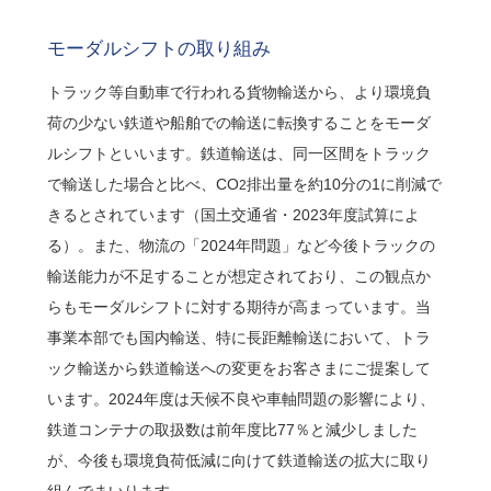
モーダルシフトの取り組み
トラック等自動車で行われる貨物輸送から、より環境負
荷の少ない鉄道や船舶での輸送に転換することをモーダ
ルシフトといいます。鉄道輸送は、同一区間をトラック
で輸送した場合と比べ、CO
排出量を約10分の1に削減で
2
きるとされています（国土交通省・2023年度試算によ
る）。また、物流の「2024年問題」など今後トラックの
輸送能力が不足することが想定されており、この観点か
らもモーダルシフトに対する期待が高まっています。当
事業本部でも国内輸送、特に長距離輸送において、トラ
ック輸送から鉄道輸送への変更をお客さまにご提案して
います。2024年度は天候不良や車軸問題の影響により、
鉄道コンテナの取扱数は前年度比77％と減少しました
が、今後も環境負荷低減に向けて鉄道輸送の拡大に取り
組んでまいります。