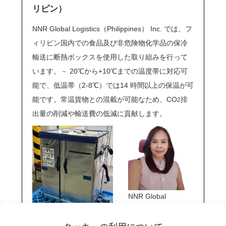
リピン）
NNR Global Logistics（Philippines） Inc. では、フ
ィリピン国内での食品及び非危険物化学品の保冷
輸送に断熱ボックスを使用した取り組みを行って
います。－ 20℃から+10℃までの温度帯に対応可
能で、低温帯（2-8℃）では14 時間以上の保温が可
能です。常温貨物との混載が可能なため、CO
排
2
出量の削減や輸送費の低減に貢献します。
NNR Global
Logistics（Philipp
フィリピンで利用中の断
ines） Inc.