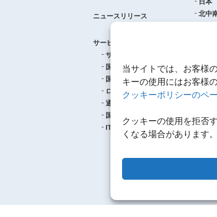
日本
北中
ニュースリリース
ヨー
中華
サービス
アジ
サービスのご案内
東南
国際航空貨物輸送
当サイトでは、お客様
ロジ
国際海上貨物輸送
キーの使用にはお客様
ロジスティクス
クッキーポリシーのペ
事例紹介
通関
航空
国内輸送・梱包
クッキーの使用を拒否
海上
IT
くなる場合があります
ロジ
多種
サス