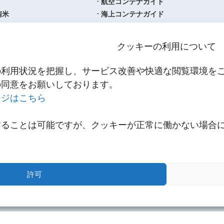
航空コンテナガイド
南米
海上コンテナガイド
ロッパ
書類フォーマットダウンロード
圏
単位換算ツール
クッキーの利用について
ア・オセアニア
物流関係用語集（一覧・詳細）
アジア
港・空港・都市コード
の利用状況を把握し、サービス改善や快適な閲覧環境を
スティクスセンター一覧
インコタームズ
の同意をお願いしております。
約款・掲示事項
ージはこちら
NNR PowerNET
お問い合わせ
輸送
することは可能ですが、クッキーが正常に働かない場合
メールマガジン登録
輸送
。
リンク
スティクス
多様なサービス
テナビリティ
サステナビリティ
許可
CO2排出量算出ツール
サステナビリティレポート