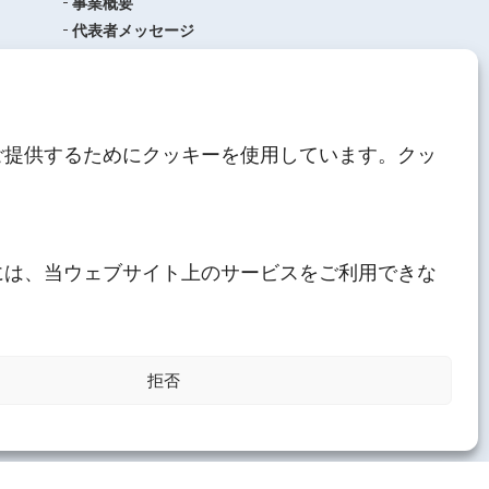
事業概要
代表者メッセージ
沿革
品質管理
ISO9001
(品質マネジメントシステム)
ご提供するためにクッキーを使用しています。クッ
AEO制度について
中期経営計画
人材育成
にしてつグループ
サステナブル経営
には、当ウェブサイト上のサービスをご利用できな
その他
採用情報
拒否
プライバシーポリシー
クッキーポリシー
サイトマップ