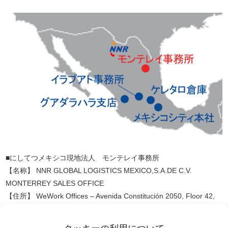
■にしてつメキシコ現地法人 モンテレイ事務所
【名称】 NNR GLOBAL LOGISTICS MEXICO,S.A.DE C.V.
MONTERREY SALES OFFICE
【住所】 WeWork Offices – Avenida Constitución 2050, Floor 42,
Office 110, Obispado, Monterrey, Nuevo León, 64060, Mexico
【Email】
salesmty@nnrmx.com