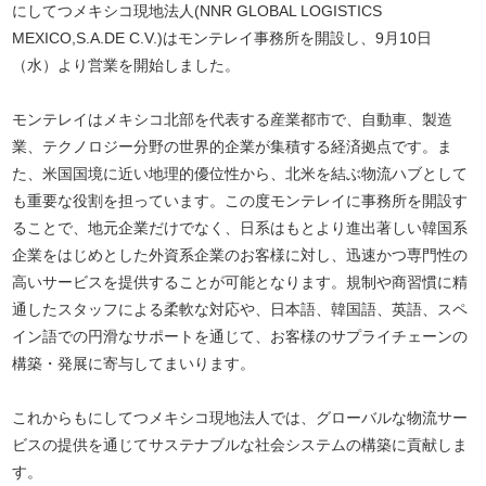
にしてつメキシコ現地法人(NNR GLOBAL LOGISTICS
MEXICO,S.A.DE C.V.)はモンテレイ事務所を開設し、9月10日
（水）より営業を開始しました。
モンテレイはメキシコ北部を代表する産業都市で、自動車、製造
業、テクノロジー分野の世界的企業が集積する経済拠点です。ま
た、米国国境に近い地理的優位性から、北米を結ぶ物流ハブとして
も重要な役割を担っています。この度モンテレイに事務所を開設す
ることで、地元企業だけでなく、日系はもとより進出著しい韓国系
企業をはじめとした外資系企業のお客様に対し、迅速かつ専門性の
高いサービスを提供することが可能となります。規制や商習慣に精
通したスタッフによる柔軟な対応や、日本語、韓国語、英語、スペ
イン語での円滑なサポートを通じて、お客様のサプライチェーンの
構築・発展に寄与してまいります。
これからもにしてつメキシコ現地法人では、グローバルな物流サー
ビスの提供を通じてサステナブルな社会システムの構築に貢献しま
す。