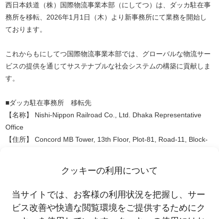
西日本鉄道（株）国際物流事業本部（にしてつ）は、ダッカ駐在事
務所を移転、2026年1月1日（木）より新事務所にて業務を開始し
ております。
これからもにしてつ国際物流事業本部では、グローバルな物流サー
ビスの提供を通じてサステナブルな社会システムの構築に貢献しま
す。
■ダッカ駐在事務所 移転先
【名称】 Nishi-Nippon Railroad Co., Ltd. Dhaka Representative
Office
【住所】 Concord MB Tower, 13th Floor, Plot-81, Road-11, Block-
E, Banani, Dhaka-1213, Bangladesh
【Email】
nnrdac@nnr-g.com
クッキーの利用について
この件に関するお問い合わせは、西鉄・国際物流事業本部・営業企
当サイトでは、お客様の利用状況を把握し、サー
画部（03-4332-5060）まで
ビス改善や快適な閲覧環境をご提供するためにク