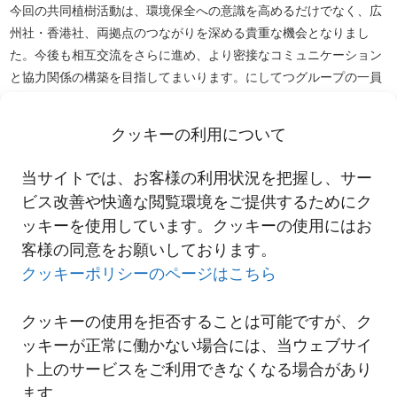
今回の共同植樹活動は、環境保全への意識を高めるだけでなく、広
州社・香港社、両拠点のつながりを深める貴重な機会となりまし
た。今後も相互交流をさらに進め、より密接なコミュニケーション
と協力関係の構築を目指してまいります。にしてつグループの一員
として社会的責任を果たしながら、地域社会とともに持続可能な未
来づくりに貢献していきます。
クッキーの利用について
この件に関するお問い合わせは、西鉄・国際物流事業本部・営業企
当サイトでは、お客様の利用状況を把握し、サー
画部・ESG担当（03-4332-5060）まで
ビス改善や快適な閲覧環境をご提供するためにク
ッキーを使用しています。クッキーの使用にはお
客様の同意をお願いしております。
一覧へ
クッキーポリシーのページはこちら
クッキーの使用を拒否することは可能ですが、ク
ッキーが正常に働かない場合には、当ウェブサイ
ト上のサービスをご利用できなくなる場合があり
ます。