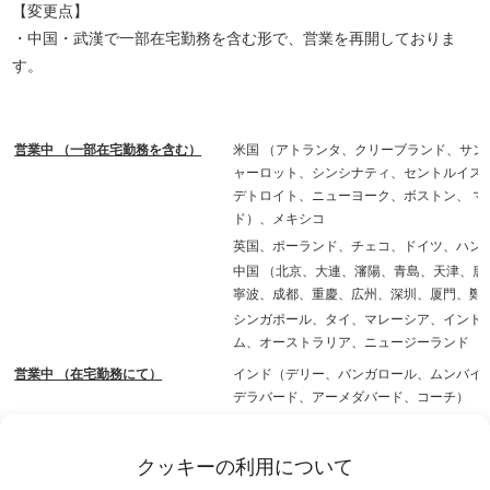
【変更点】
・中国・武漢で一部在宅勤務を含む形で、営業を再開しておりま
す。
営業中 （一部在宅勤務を含む）
米国 （アトランタ、クリーブランド、サ
ャーロット、シンシナティ、セントルイス、
デトロイト、ニューヨーク、ボストン、 
ド）、メキシコ
英国、ポーランド、チェコ、ドイツ、ハンガ
中国 （北京、大連、瀋陽、青島、天津、
寧波、成都、重慶、広州、深圳、厦門、鄭
シンガポール、タイ、マレーシア、インド
ム、オーストラリア、ニュージーランド
営業中 （在宅勤務にて）
インド（デリー、バンガロール、ムンバイ
デラバード、アーメダバード、コーチ）
上記は、政府・自治体の発表や情勢により変更の可能性がありま
クッキーの利用について
す。