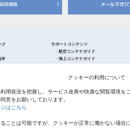
ーク
サポートコンテンツ
航空コンテナガイド
南米
海上コンテナガイド
ロッパ
書類フォーマットダウンロード
圏
単位換算ツール
クッキーの利用について
ア・オセアニア
物流関係用語集（一覧・詳細）
アジア
港・空港・都市コード
の利用状況を把握し、サービス改善や快適な閲覧環境を
スティクスセンター一覧
インコタームズ
の同意をお願いしております。
約款・掲示事項
ージはこちら
NNR PowerNET
お問い合わせ
輸送
することは可能ですが、クッキーが正常に働かない場合
メールマガジン登録
輸送