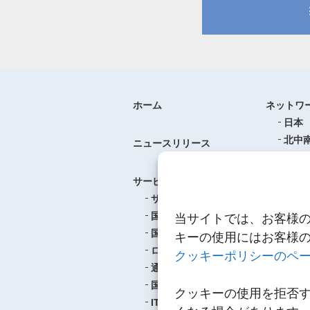
ホーム
ネットワ
日本
北中
ニュースリリース
ヨー
中華
サービス
アジ
サービスのご案内
東南
国際航空貨物輸送
当サイトでは、お客様
ロジ
国際海上貨物輸送
キーの使用にはお客様
ロジスティクス
クッキーポリシーのペ
事例紹介
通関
航空
国内輸送・梱包
クッキーの使用を拒否
海上
IT