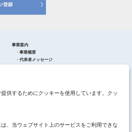
事業案内
事業概要
代表者メッセージ
沿革
品質管理
ISO9001
(品質マネジメントシステム)
ご提供するためにクッキーを使用しています。クッ
AEO制度について
中期経営計画
人材育成
にしてつグループ
サステナブル経営
には、当ウェブサイト上のサービスをご利用できな