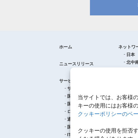
ホーム
ネットワ
日本
北中
ニュースリリース
ヨー
中華
サービス
アジ
サービスのご案内
東南
国際航空貨物輸送
当サイトでは、お客様
ロジ
国際海上貨物輸送
キーの使用にはお客様
ロジスティクス
クッキーポリシーのペ
事例紹介
通関
航空
国内輸送・梱包
クッキーの使用を拒否
海上
IT