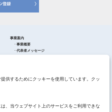
事業案内
事業概要
代表者メッセージ
沿革
品質管理
ISO9001
(品質マネジメントシステム)
ご提供するためにクッキーを使用しています。クッ
AEO制度について
中期経営計画
人材育成
にしてつグループ
サステナブル経営
には、当ウェブサイト上のサービスをご利用できな