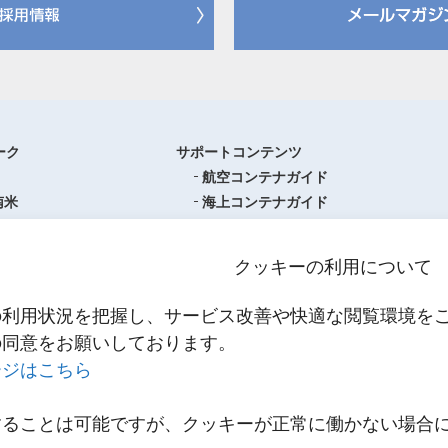
ーク
サポートコンテンツ
航空コンテナガイド
南米
海上コンテナガイド
ロッパ
書類フォーマットダウンロード
圏
単位換算ツール
クッキーの利用について
ア・オセアニア
物流関係用語集（一覧・詳細）
アジア
港・空港・都市コード
の利用状況を把握し、サービス改善や快適な閲覧環境を
スティクスセンター一覧
インコタームズ
の同意をお願いしております。
約款・掲示事項
ージはこちら
NNR PowerNET
お問い合わせ
輸送
することは可能ですが、クッキーが正常に働かない場合
メールマガジン登録
輸送