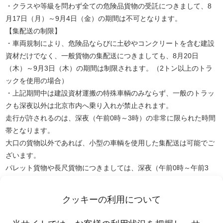
・クラスや等級を問わず全ての危険品貨物の受託につきまして、8
月17日（月）～9月4日（金）の期間は不可となります。
【集配送の制限】
・車両規制により、危険品ならびに土砂やコンクリートを含む建設
資材だけでなく、一般貨物の集配送につきましても、8月20日
（木）～9月3日（木）の期間は制限されます。（2トン以上のトラ
ックを使用の場合）
・上記期間中は建設資材運搬の特殊車輌のみならず、一般のトラッ
クも深夜以外は北京市内へ乗り入れが禁止されます。
走行が許されるのは、深夜（午前0時～3時）の非常に限られた時間
帯となります。
大口の貨物以外であれば、小型の車輌を使用した集配送は可能でご
ざいます。
パレット貨物や長尺貨物につきましては、深夜（午前0時～午前3
時）の集配送のみ可能となります。
なお、北京税関の業務につきましては通常通りの対応を予定してい
クッキーの利用について
るとの事です。
詳細につきましては、当社セールススタッフへお尋ね下さいますよ