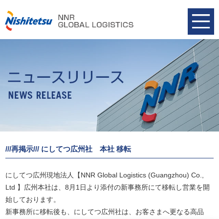
///再掲示/// にしてつ広州社 本社 移転
にしてつ広州現地法人【NNR Global Logistics (Guangzhou) Co.,
Ltd 】広州本社は、8月1日より添付の新事務所にて移転し営業を開
始しております。
新事務所に移転後も、にしてつ広州社は、お客さまへ更なる高品