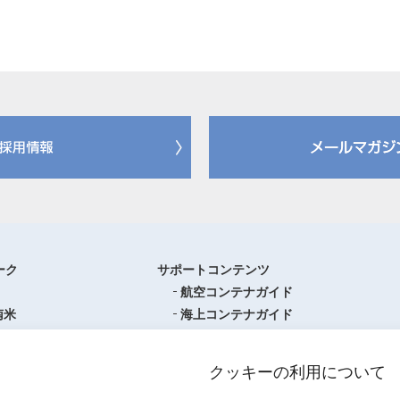
ーク
サポートコンテンツ
航空コンテナガイド
南米
海上コンテナガイド
ロッパ
書類フォーマットダウンロード
圏
単位換算ツール
クッキーの利用について
ア・オセアニア
物流関係用語集（一覧・詳細）