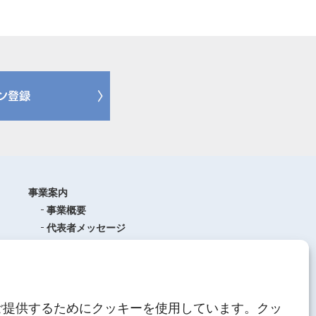
事業案内
事業概要
代表者メッセージ
沿革
品質管理
ISO9001
(品質マネジメントシステム)
ご提供するためにクッキーを使用しています。クッ
AEO制度について