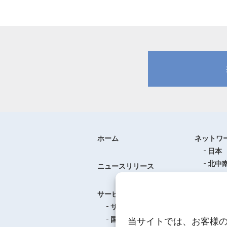
ホーム
ネットワ
日本
北中
ニュースリリース
ヨー
中華
サービス
アジ
サービスのご案内
東南
国際航空貨物輸送
当サイトでは、お客様