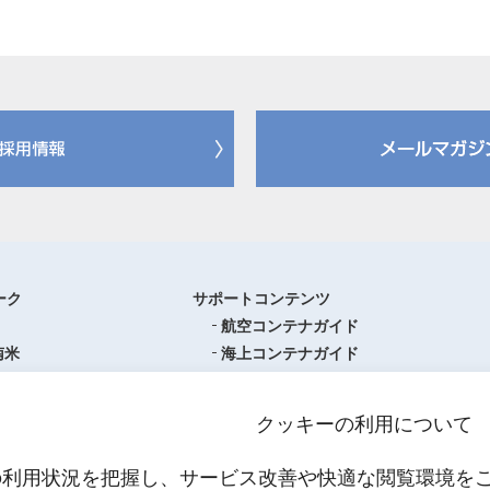
ーク
サポートコンテンツ
航空コンテナガイド
南米
海上コンテナガイド
ロッパ
書類フォーマットダウンロード
圏
単位換算ツール
クッキーの利用について
ア・オセアニア
物流関係用語集（一覧・詳細）
アジア
港・空港・都市コード
の利用状況を把握し、サービス改善や快適な閲覧環境を