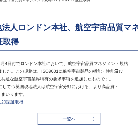
空宇宙品質マネジメント規格EN（AS)9120認証取得
地法人ロンドン本社、航空宇宙品質マ
認証取得
年4月4日付でロンドン本社において、航空宇宙品質マネジメント規格
たしました。この規格は、ISO9001に航空宇宙製品の機能・性能及び
に共通な航空宇宙業界特有の要求事項を追加したものです。
り、にしてつ英国現地法人は航空宇宙分野における、より高品質・
てまいります。
AS) 9120認証取得
一覧へ