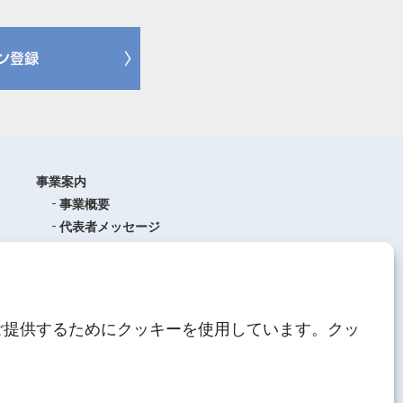
事業案内
事業概要
代表者メッセージ
沿革
品質管理
ISO9001
(品質マネジメントシステム)
ご提供するためにクッキーを使用しています。クッ
AEO制度について
中期経営計画
人材育成
にしてつグループ