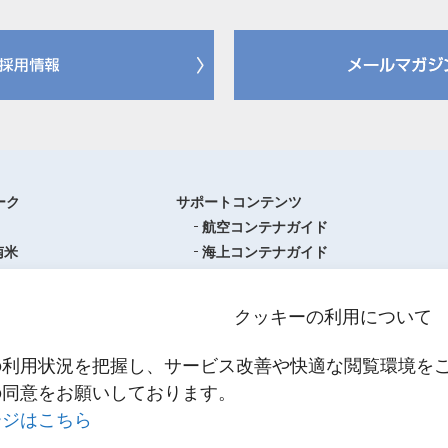
ーク
サポートコンテンツ
航空コンテナガイド
南米
海上コンテナガイド
ロッパ
書類フォーマットダウンロード
圏
単位換算ツール
クッキーの利用について
ア・オセアニア
物流関係用語集（一覧・詳細）
アジア
港・空港・都市コード
の利用状況を把握し、サービス改善や快適な閲覧環境を
スティクスセンター一覧
インコタームズ
の同意をお願いしております。
約款・掲示事項
ージはこちら
NNR PowerNET