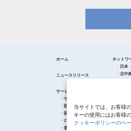
ホーム
ネットワ
日本
北中
ニュースリリース
ヨー
中華
サービス
アジ
サービスのご案内
東南
国際航空貨物輸送
当サイトでは、お客様
ロジ
国際海上貨物輸送
キーの使用にはお客様
ロジスティクス
クッキーポリシーのペ
事例紹介
通関