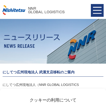
にしてつ広州現地法人 武漢支店移転のご案内
にしてつ広州現地法人（NNR GLOBAL LOGISTICS
(GUANGZHOU) CO.,LTD.）では武漢支店を移転、10月16日(土)よ
り新事務所にて業務を開始しております。
クッキーの利用について
詳細は以下リンクよりご覧ください。