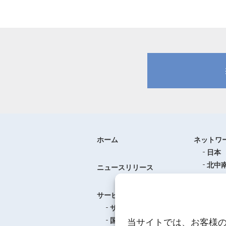
ホーム
ネットワ
日本
北中
ニュースリリース
ヨー
中華
サービス
アジ
サービスのご案内
東南
国際航空貨物輸送
当サイトでは、お客様