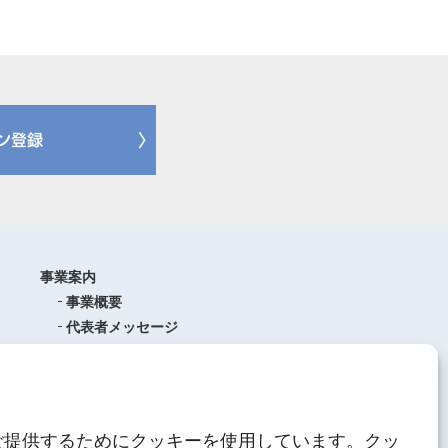
事業案内
事業概要
代表者メッセージ
沿革
品質管理
ISO9001
(品質マネジメントシステム)
ご提供するためにクッキーを使用しています。クッ
AEO制度について