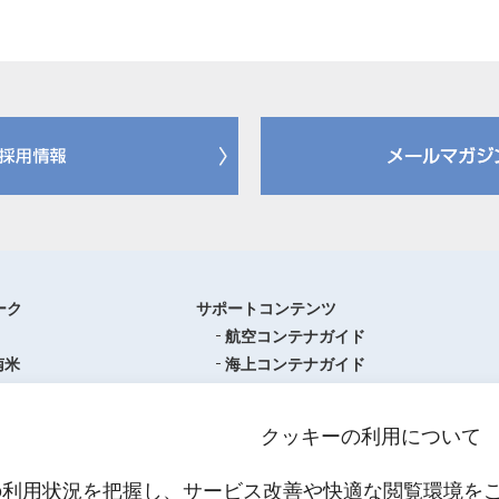
ーク
サポートコンテンツ
航空コンテナガイド
南米
海上コンテナガイド
ロッパ
書類フォーマットダウンロード
圏
単位換算ツール
クッキーの利用について
ア・オセアニア
物流関係用語集（一覧・詳細）
アジア
港・空港・都市コード
の利用状況を把握し、サービス改善や快適な閲覧環境を