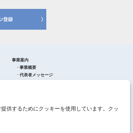
事業案内
事業概要
代表者メッセージ
沿革
品質管理
ISO9001
(品質マネジメントシステム)
ご提供するためにクッキーを使用しています。クッ
AEO制度について
中期経営計画
人材育成
にしてつグループ