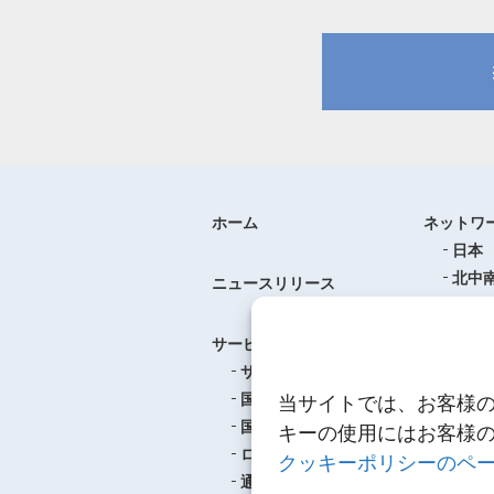
ホーム
ネットワ
日本
北中
ニュースリリース
ヨー
中華
サービス
アジ
サービスのご案内
東南
国際航空貨物輸送
当サイトでは、お客様
ロジ
国際海上貨物輸送
キーの使用にはお客様
ロジスティクス
クッキーポリシーのペ
事例紹介
通関