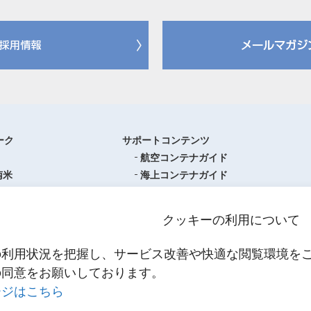
ーク
サポートコンテンツ
航空コンテナガイド
南米
海上コンテナガイド
ロッパ
書類フォーマットダウンロード
圏
単位換算ツール
クッキーの利用について
ア・オセアニア
物流関係用語集（一覧・詳細）
アジア
港・空港・都市コード
の利用状況を把握し、サービス改善や快適な閲覧環境を
スティクスセンター一覧
インコタームズ
の同意をお願いしております。
約款・掲示事項
ージはこちら
NNR PowerNET