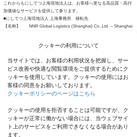
これからもにしてつ上海現地法人は、お客様へ更なる高品質・高付
加価値なサービスを提供して参ります。
■にしてつ上海現地法人 上海事務所 移転先
【名称】 NNR Global Logistics (Shanghai) Co.,Ltd. – Shanghai
Office
【住所】 Kerry business center second house 1502-1503 No.
クッキーの利用について
209 Gonghe Road, Jingan District, Shanghai, China
【電話】 (86)21-31771666
当サイトでは、お客様の利用状況を把握し、サー
【FAX】 (86)21-31771618
ビス改善や快適な閲覧環境をご提供するためにク
ッキーを使用しています。クッキーの使用にはお
客様の同意をお願いしております。
一覧へ
クッキーポリシーのページはこちら
クッキーの使用を拒否することは可能ですが、ク
ッキーが正常に働かない場合には、当ウェブサイ
ト上のサービスをご利用できなくなる場合があり
ます。