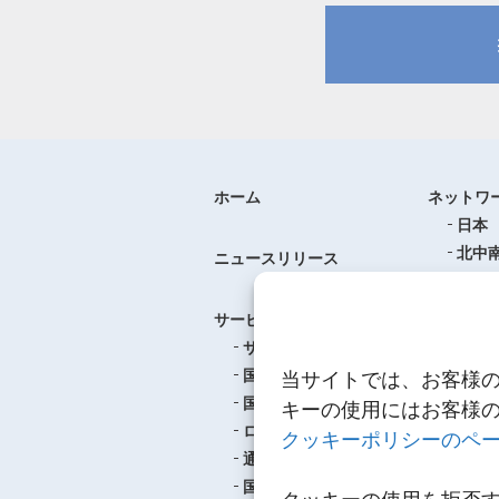
ホーム
ネットワ
日本
北中
ニュースリリース
ヨー
中華
サービス
アジ
サービスのご案内
東南
国際航空貨物輸送
当サイトでは、お客様
ロジ
国際海上貨物輸送
キーの使用にはお客様
ロジスティクス
クッキーポリシーのペ
事例紹介
通関
航空
国内輸送・梱包