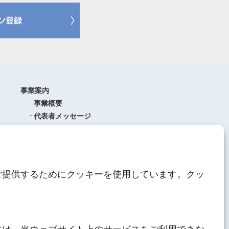
事業案内
事業概要
代表者メッセージ
沿革
品質管理
ISO9001
(品質マネジメントシステム)
ご提供するためにクッキーを使用しています。クッ
AEO制度について
中期経営計画
人材育成
にしてつグループ
サステナブル経営