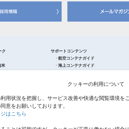
ーク
サポートコンテンツ
航空コンテナガイド
南米
海上コンテナガイド
ロッパ
書類フォーマットダウンロード
圏
単位換算ツール
クッキーの利用について
ア・オセアニア
物流関係用語集（一覧・詳細）
アジア
港・空港・都市コード
の利用状況を把握し、サービス改善や快適な閲覧環境を
スティクスセンター一覧
インコタームズ
の同意をお願いしております。
約款・掲示事項
ージはこちら
NNR PowerNET
お問い合わせ
輸送