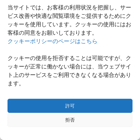
にしてつベトナム現地法人 ハナムセールス事務所開設のご案内
当サイトでは、お客様の利用状況を把握し、サー
ビス改善や快適な閲覧環境をご提供するためにク
ッキーを使用しています。クッキーの使用にはお
一覧へ
客様の同意をお願いしております。
クッキーポリシーのページはこちら
クッキーの使用を拒否することは可能ですが、ク
ッキーが正常に働かない場合には、当ウェブサイ
ト上のサービスをご利用できなくなる場合があり
ます。
許可
拒否
Copyright© NNR GLOBAL LOGISTICS A Div.of Nishi-Nippon Railroad Co.,Ltd.